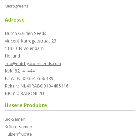
Microgreens
Adresse
Dutch Garden Seeds
Vincent Karregatstraat 23
1132 CN Volendam
Holland
info@dutchgardenseeds.com
KvK: 82141444
BTW: NL003645366B89
Rek.nr.: NL40RABO0104485116
BIC nr.: RABONL2U
Unsere Produkte
Bio-Samen
Kräutersamen
Hülsenfrüchte