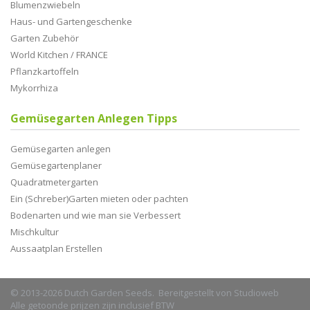
Blumenzwiebeln
Haus- und Gartengeschenke
Garten Zubehör
World Kitchen / FRANCE
Pflanzkartoffeln
Mykorrhiza
Gemüsegarten Anlegen Tipps
Gemüsegarten anlegen
Gemüsegartenplaner
Quadratmetergarten
Ein (Schreber)Garten mieten oder pachten
Bodenarten und wie man sie Verbessert
Mischkultur
Aussaatplan Erstellen
© 2013-2026 Dutch Garden Seeds. Bereitgestellt von
Studioweb
Alle getoonde prijzen zijn inclusief BTW