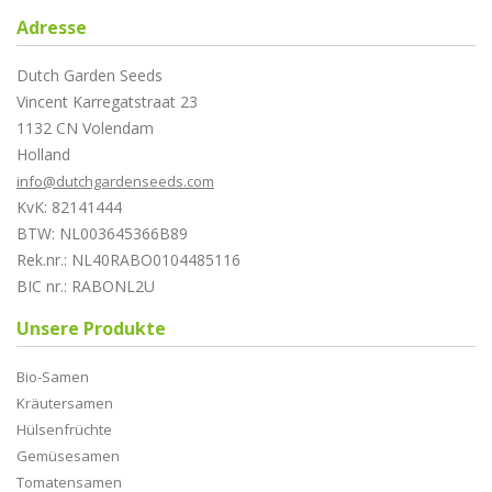
Adresse
Dutch Garden Seeds
Vincent Karregatstraat 23
1132 CN Volendam
Holland
info@dutchgardenseeds.com
KvK: 82141444
BTW: NL003645366B89
Rek.nr.: NL40RABO0104485116
BIC nr.: RABONL2U
Unsere Produkte
Bio-Samen
Kräutersamen
Hülsenfrüchte
Gemüsesamen
Tomatensamen