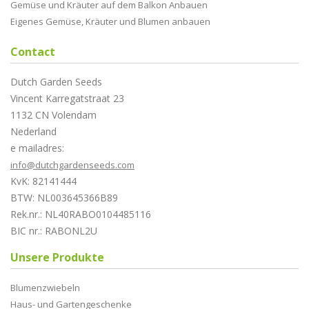
Gemüse und Kräuter auf dem Balkon Anbauen
Eigenes Gemüse, Kräuter und Blumen anbauen
Contact
Dutch Garden Seeds
Vincent Karregatstraat 23
1132 CN Volendam
Nederland
e mailadres:
info@dutchgardenseeds.com
KvK: 82141444
BTW: NL003645366B89
Rek.nr.: NL40RABO0104485116
BIC nr.: RABONL2U
Unsere Produkte
Blumenzwiebeln
Haus- und Gartengeschenke