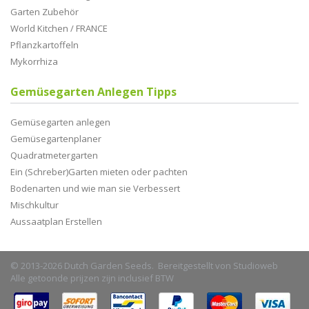
Garten Zubehör
World Kitchen / FRANCE
Pflanzkartoffeln
Mykorrhiza
Gemüsegarten Anlegen Tipps
Gemüsegarten anlegen
Gemüsegartenplaner
Quadratmetergarten
Ein (Schreber)Garten mieten oder pachten
Bodenarten und wie man sie Verbessert
Mischkultur
Aussaatplan Erstellen
© 2013-2026 Dutch Garden Seeds. Bereitgestellt von
Studioweb
Alle getoonde prijzen zijn inclusief BTW