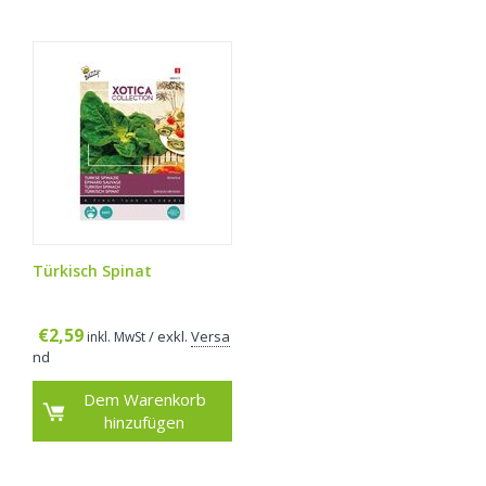
Türkisch Spinat
€
2,59
/ exkl.
Versa
inkl. MwSt
nd
Dem Warenkorb
hinzufügen