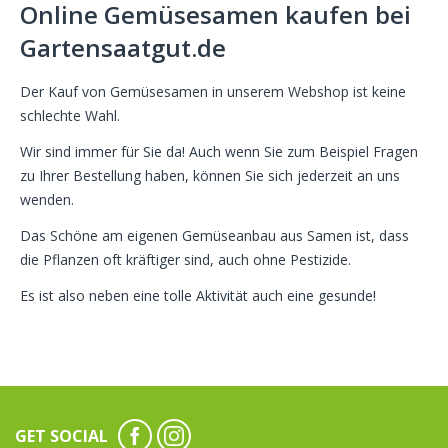
Online Gemüsesamen kaufen bei
Gartensaatgut.de
Der Kauf von Gemüsesamen in unserem Webshop ist keine
schlechte Wahl.
Wir sind immer für Sie da! Auch wenn Sie zum Beispiel Fragen
zu Ihrer Bestellung haben, können Sie sich jederzeit an uns
wenden.
Das Schöne am eigenen Gemüseanbau aus Samen ist, dass
die Pflanzen oft kräftiger sind, auch ohne Pestizide.
Es ist also neben eine tolle Aktivität auch eine gesunde!
GET SOCIAL