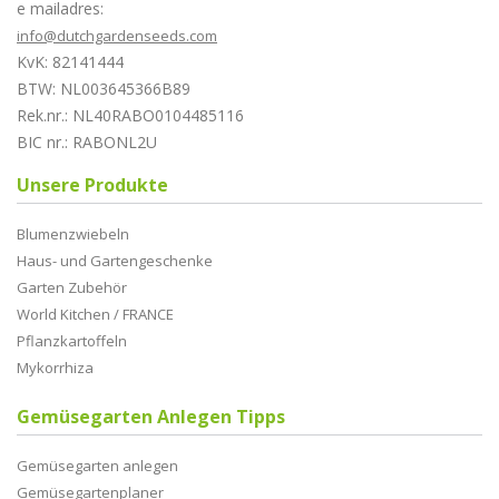
e mailadres:
info@dutchgardenseeds.com
KvK: 82141444
BTW: NL003645366B89
Rek.nr.: NL40RABO0104485116
BIC nr.: RABONL2U
Unsere Produkte
Blumenzwiebeln
Haus- und Gartengeschenke
Garten Zubehör
World Kitchen / FRANCE
Pflanzkartoffeln
Mykorrhiza
Gemüsegarten Anlegen Tipps
Gemüsegarten anlegen
Gemüsegartenplaner