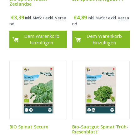
Zeelandse
€
3,39
€
4,89
/ exkl.
Versa
/ exkl.
Versa
inkl. MwSt
inkl. MwSt
nd
nd
Dem Warenkorb
Dem Warenkorb
hinzufügen
hinzufügen
BIO Spinat Securo
Bio-Saatgut Spinat 'Früh-
Riesenblatt'