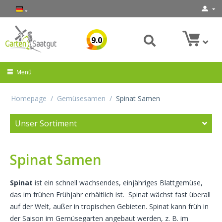
9.0
Menü
Homepage
/
Gemüsesamen
/
Spinat Samen
Unser Sortiment
Spinat Samen
Spinat
ist ein schnell wachsendes, einjähriges Blattgemüse,
das im frühen Frühjahr erhältlich ist. Spinat wächst fast überall
auf der Welt, außer in tropischen Gebieten. Spinat kann früh in
der Saison im Gemüsegarten angebaut werden, z. B. im