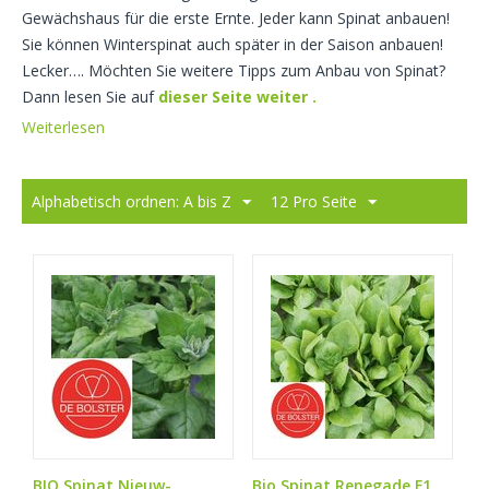
Gewächshaus für die erste Ernte. Jeder kann Spinat anbauen!
Sie können Winterspinat auch später in der Saison anbauen!
Lecker…. Möchten Sie weitere Tipps zum Anbau von Spinat?
Dann lesen Sie auf
dieser Seite weiter .
Weiterlesen
Alphabetisch ordnen: A bis Z
12 Pro Seite
BIO Spinat Nieuw-
Bio Spinat Renegade F1