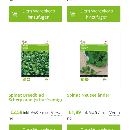
Dem Warenkorb
Dem Warenkorb
hinzufügen
hinzufügen
Spinat Breedblad
Spinat Neuseeländer
Scherpzaad (scharfsamig)
€
2,59
€
1,89
/ exkl.
Versa
/ exkl.
Versa
inkl. MwSt
inkl. MwSt
nd
nd
Dem Warenkorb
Dem Warenkorb