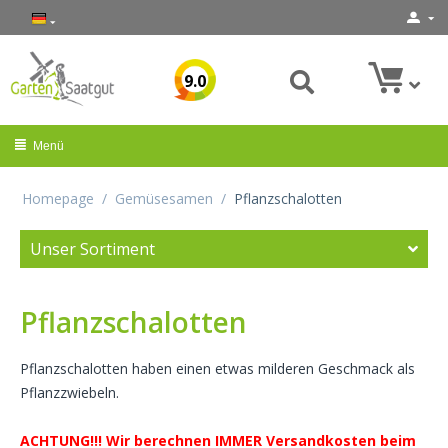
9.0
Menü
Homepage
/
Gemüsesamen
/
Pflanzschalotten
Unser Sortiment
Pflanzschalotten
Pflanzschalotten haben einen etwas milderen Geschmack als
Pflanzzwiebeln.
ACHTUNG!!! Wir berechnen IMMER Versandkosten beim