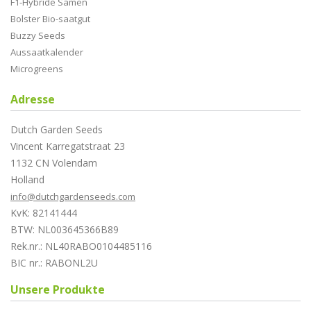
F1-Hybride Samen
Bolster Bio-saatgut
Buzzy Seeds
Aussaatkalender
Microgreens
Adresse
Dutch Garden Seeds
Vincent Karregatstraat 23
1132 CN Volendam
Holland
info@dutchgardenseeds.com
KvK: 82141444
BTW: NL003645366B89
Rek.nr.: NL40RABO0104485116
BIC nr.: RABONL2U
Unsere Produkte