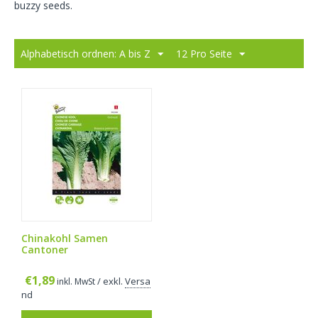
buzzy seeds.
Alphabetisch ordnen: A bis Z
12 Pro Seite
Chinakohl Samen
Cantoner
€
1,89
/ exkl.
Versa
inkl. MwSt
nd