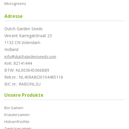
Microgreens
Adresse
Dutch Garden Seeds
Vincent Karregatstraat 23
1132 CN Volendam
Holland
info@dutchgardenseeds.com
KvK: 82141444
BTW: NL003645366B89
Rek.nr.: NL40RABO0104485116
BIC nr.: RABONL2U
Unsere Produkte
Bio-Samen
Kräutersamen
Hülsenfrüchte
Gemüsesamen