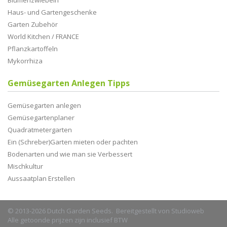
Blumenzwiebeln
Haus- und Gartengeschenke
Garten Zubehör
World Kitchen / FRANCE
Pflanzkartoffeln
Mykorrhiza
Gemüsegarten Anlegen Tipps
Gemüsegarten anlegen
Gemüsegartenplaner
Quadratmetergarten
Ein (Schreber)Garten mieten oder pachten
Bodenarten und wie man sie Verbessert
Mischkultur
Aussaatplan Erstellen
© 2013-2026 Dutch Garden Seeds. Bereitgestellt von
Studioweb
Alle getoonde prijzen zijn inclusief BTW