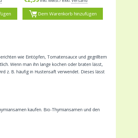
d
inkl. MwSt
/ exkl.
Versand
fügen
Dem Warenkorb hinzufügen
Gerichten wie Eintöpfen, Tomatensauce und gegrilltem
stlich. Wenn man ihn lange kochen oder braten lässt,
rd z. B. häufig in Hustensaft verwendet. Dieses lässt
 Thymiansamen kaufen. Bio-Thymiansamen und den