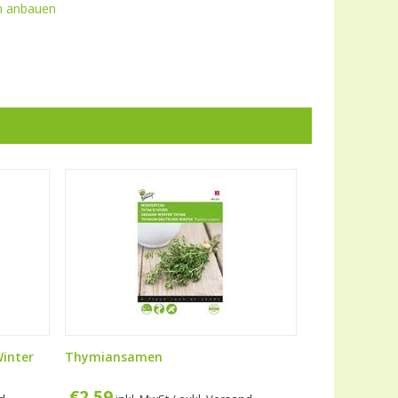
n anbauen
inter
Thymiansamen
€
2,59