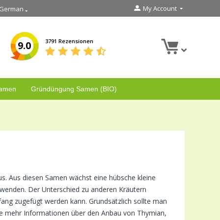
My Account
German
3791 Rezensionen
9.0
Samen
Gründüngung Samen (BIO)
us. Aus diesen Samen wächst eine hübsche kleine
verwenden. Der Unterschied zu anderen Kräutern
nfang zugefügt werden kann. Grundsätzlich sollte man
Sie mehr Informationen über den Anbau von Thymian,