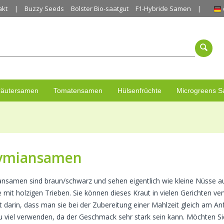
akt
Buzzy Seeds
Bolster Bio-saatgut
F1-Hybride Samen
räutersamen
Tomatensamen
Hülsenfrüchte
Microgreens 
ymiansamen
nsamen sind braun/schwarz und sehen eigentlich wie kleine Nüsse a
e mit holzigen Trieben. Sie können dieses Kraut in vielen Gerichten 
t darin, dass man sie bei der Zubereitung einer Mahlzeit gleich am A
zu viel verwenden, da der Geschmack sehr stark sein kann. Möchten 