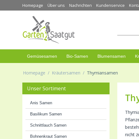
Homepage
Über uns
Nachrichten
Kundenservice
Kont
Gemüsesamen
Bio-Samen
Blumensamen
K
Homepage
/
Kräutersamen
/
Thymiansamen
Unser Sortiment
Th
Anis Samen
Thymia
Basilikum Samen
Pflanz
Schnittlauch Samen
besteh
nicht 
Bohnenkraut Samen