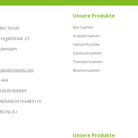
Unsere Produkte
Bio-Samen
den Seeds
Kräutersamen
rregatstraat 23
Hülsenfrüchte
Volendam
Gemüsesamen
Tomatensamen
hgardenseeds.com
Blumensamen
1444
03645366B89
NL40RABO0104485116
RABONL2U
Unsere Produkte