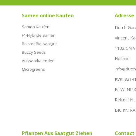
Samen online kaufen
Adresse
Samen Kaufen
Dutch Gar
F1-Hybride Samen
Vincent Ka
Bolster Bio-saatgut
1132 CN 
Buzzy Seeds
Holland
Aussaatkalender
info@dutc
Microgreens
KvK: 8214
BTW: NL0
Rek.nr.: 
BIC nr.: 
Pflanzen Aus Saatgut Ziehen
Contact