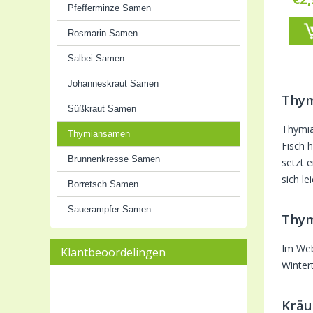
Pfefferminze Samen
Rosmarin Samen
Salbei Samen
Johanneskraut Samen
Thym
Süßkraut Samen
Thymia
Thymiansamen
Fisch 
Brunnenkresse Samen
setzt 
sich le
Borretsch Samen
Sauerampfer Samen
Thym
Im Web
Klantbeoordelingen
Winter
Kräu