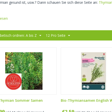
mian gesund ist, usw.? Dann schauen Sie sich diese Seite an:
Thymia
lesen
betisch ordnen: A bis Z
12 Pro Seite
Thymian Sommer Samen
Bio-Thymiansamen English W
,99
€
2,59