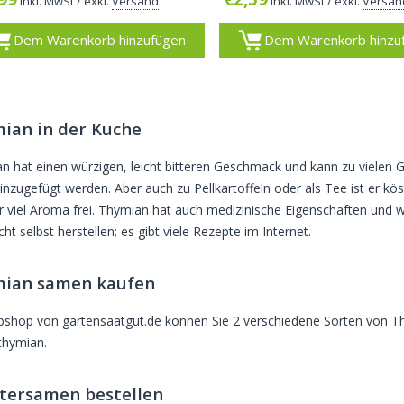
inkl. MwSt
/ exkl.
Versand
inkl. MwSt
/ exkl.
Versan
Dem Warenkorb hinzufügen
Dem Warenkorb hinzu
ian in der Kuche
n hat einen würzigen, leicht bitteren Geschmack und kann zu vielen 
hinzugefügt werden. Aber auch zu Pellkartoffeln oder als Tee ist er kö
er viel Aroma frei. Thymian hat auch medizinische Eigenschaften und wi
icht selbst herstellen; es gibt viele Rezepte im Internet.
ian samen kaufen
shop von gartensaatgut.de können Sie 2 verschiedene Sorten von
thymian.
tersamen bestellen