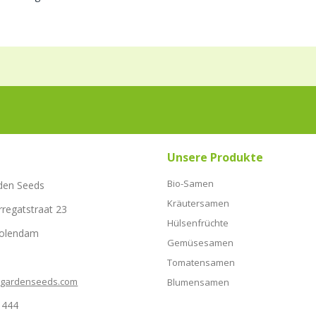
Unsere Produkte
Bio-Samen
den Seeds
Kräutersamen
rregatstraat 23
Hülsenfrüchte
Volendam
Gemüsesamen
Tomatensamen
hgardenseeds.com
Blumensamen
1444