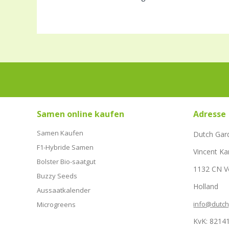
Samen online kaufen
Adresse
Samen Kaufen
Dutch Gar
F1-Hybride Samen
Vincent Ka
Bolster Bio-saatgut
1132 CN 
Buzzy Seeds
Holland
Aussaatkalender
info@dutc
Microgreens
KvK: 8214