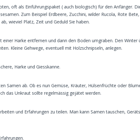
n, oft als Einführungspaket ( auch biologisch) für den Anfänger. Di
esamen. Zum Beispiel Erdbeere, Zucchini, wilder Rucola, Rote Bete, 
b, wieviel Platz, Zeit und Geduld Sie haben.
it einer Harke entfernen und dann den Boden umgraben. Den Winter ü
iten. Kleine Gehwege, eventuell mit Holzschnipseln, anlegen.
schere, Harke und Giesskanne.
orten Samen ab. Ob es nun Gemüse, Kräuter, Hülsenfrüchte oder Blumen
Auch das Unkraut sollte regelmässig gejätet werden.
 arbeiten und Erfahrungen zu teilen. Man kann Samen tauschen, Ge
Erfahrungen.