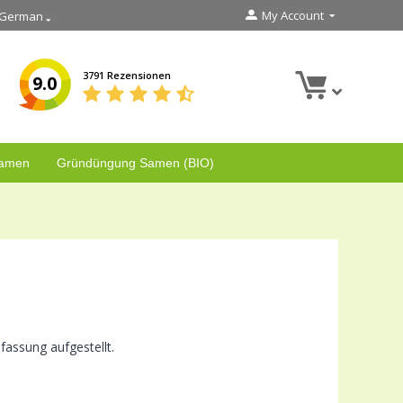
My Account
German
3791 Rezensionen
9.0
Samen
Gründüngung Samen (BIO)
assung aufgestellt.