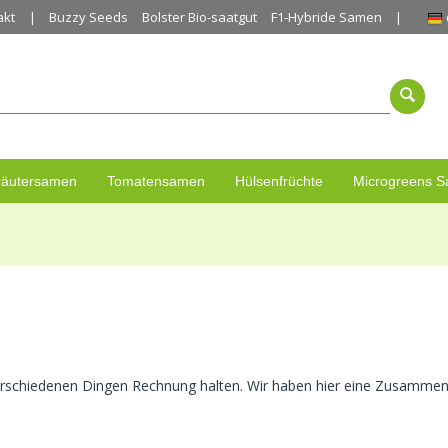
akt
Buzzy Seeds
Bolster Bio-saatgut
F1-Hybride Samen
räutersamen
Tomatensamen
Hülsenfrüchte
Microgreens 
rschiedenen Dingen Rechnung halten. Wir haben hier eine Zusammenf