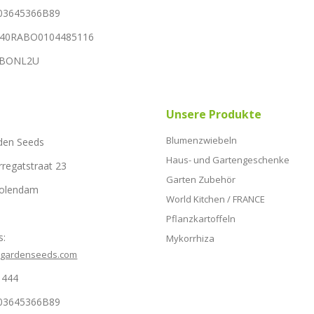
03645366B89
NL40RABO0104485116
RABONL2U
Unsere Produkte
Blumenzwiebeln
den Seeds
Haus- und Gartengeschenke
rregatstraat 23
Garten Zubehör
Volendam
World Kitchen / FRANCE
Pflanzkartoffeln
s:
Mykorrhiza
hgardenseeds.com
1444
03645366B89