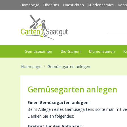
Homepage
Über uns
Nachrichten
Kundenservice
Kont
Gemüsesamen
Bio-Samen
Blumensamen
K
Homepage
/
Gemüsegarten anlegen
Gemüsegarten anlegen
Einen Gemüsegarten anlegen:
Beim Anlegen eines Gemüsegartens sollte man mit ve
Denken Sie an folgendes:
Saatgut für den Anfänger: