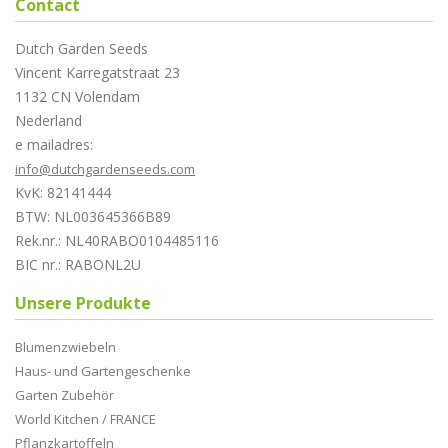
Contact
Dutch Garden Seeds
Vincent Karregatstraat 23
1132 CN Volendam
Nederland
e mailadres:
info@dutchgardenseeds.com
KvK: 82141444
BTW: NL003645366B89
Rek.nr.: NL40RABO0104485116
BIC nr.: RABONL2U
Unsere Produkte
Blumenzwiebeln
Haus- und Gartengeschenke
Garten Zubehör
World Kitchen / FRANCE
Pflanzkartoffeln