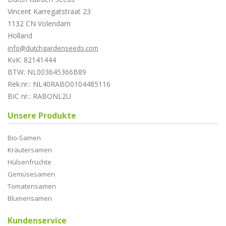
Vincent Karregatstraat 23
1132 CN Volendam
Holland
info@dutchgardenseeds.com
KvK: 82141444
BTW: NL003645366B89
Rek.nr.: NL40RABO0104485116
BIC nr.: RABONL2U
Unsere Produkte
Bio-Samen
Kräutersamen
Hülsenfrüchte
Gemüsesamen
Tomatensamen
Blumensamen
Kundenservice