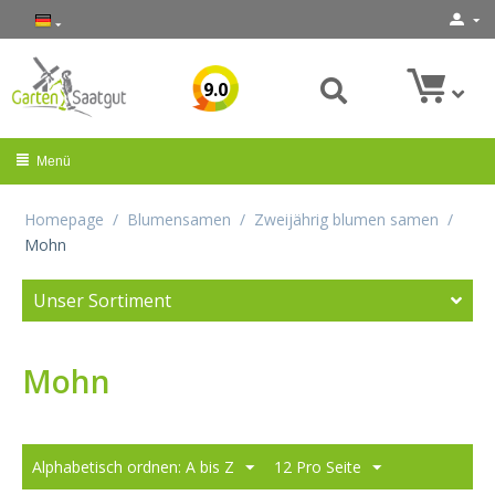
9.0
Menü
Homepage
/
Blumensamen
/
Zweijährig blumen samen
/
Mohn
Unser Sortiment
Mohn
Alphabetisch ordnen: A bis Z
12 Pro Seite