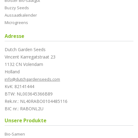
Bolster Bio-saatgut
Buzzy Seeds
Aussaatkalender
Microgreens
Adresse
Dutch Garden Seeds
Vincent Karregatstraat 23
1132 CN Volendam
Holland
info@dutchgardenseeds.com
KvK: 82141444
BTW: NL003645366B89
Rek.nr.: NL40RABO0104485116
BIC nr.: RABONL2U
Unsere Produkte
Bio-Samen