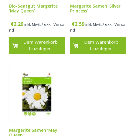
Bio-Saatgut Margerite
Margerite Samen 'Silver
'May Queen'
Princess'
€
2,29
€
2,59
/ exkl.
Versa
/ exkl.
Versa
inkl. MwSt
inkl. MwSt
nd
nd
Dem Warenkorb
Dem Warenkorb
hinzufügen
hinzufügen
Margerite Samen ‘May
Queen’