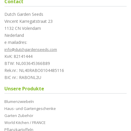
Contact
Dutch Garden Seeds
Vincent Karregatstraat 23
1132 CN Volendam
Nederland
e mailadres:
info@dutchgardenseeds.com
KvK: 82141444
BTW: NL003645366B89
Rek.nr.: NL40RABO0104485116
BIC nr.: RABONL2U
Unsere Produkte
Blumenzwiebeln
Haus- und Gartengeschenke
Garten Zubehör
World Kitchen / FRANCE
Pflanzkartoffeln