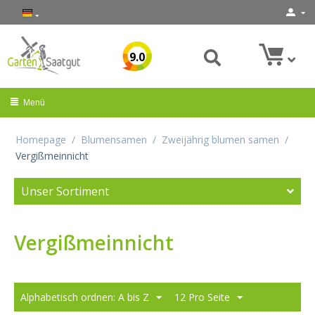
9.0
Menü
Homepage
/
Blumensamen
/
Zweijährig blumen samen
/
Vergißmeinnicht
Unser Sortiment
Vergißmeinnicht
Alphabetisch ordnen: A bis Z
12 Pro Seite