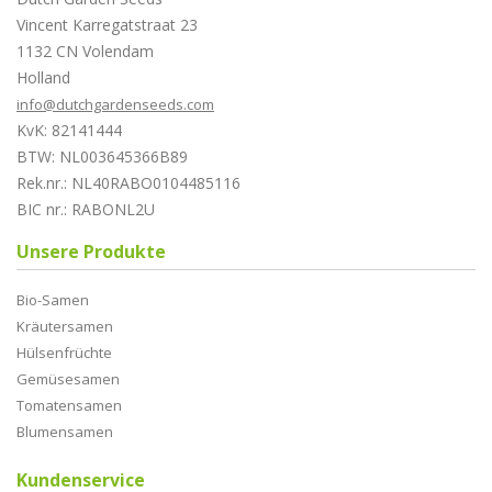
Vincent Karregatstraat 23
1132 CN Volendam
Holland
info@dutchgardenseeds.com
KvK: 82141444
BTW: NL003645366B89
Rek.nr.: NL40RABO0104485116
BIC nr.: RABONL2U
Unsere Produkte
Bio-Samen
Kräutersamen
Hülsenfrüchte
Gemüsesamen
Tomatensamen
Blumensamen
Kundenservice