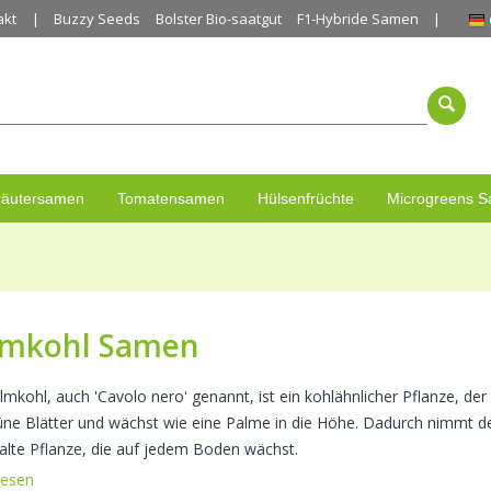
akt
Buzzy Seeds
Bolster Bio-saatgut
F1-Hybride Samen
räutersamen
Tomatensamen
Hülsenfrüchte
Microgreens 
lmkohl Samen
mkohl, auch 'Cavolo nero' genannt, ist ein kohlähnlicher Pflanze, der 
üne Blätter und wächst wie eine Palme in die Höhe. Dadurch nimmt der 
ralte Pflanze, die auf jedem Boden wächst.
lesen