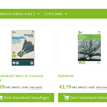
betisch ordnen: A bis Z
12 Pro Seite
Palmkohl 'Nero di Toscana'
Palmkohl
y
,29
€
2,19
inkl. MwSt
/ exkl.
Versand
inkl. MwSt
/ exkl.
Versan
Dem Warenkorb hinzufügen
Dem Warenkorb hinzu