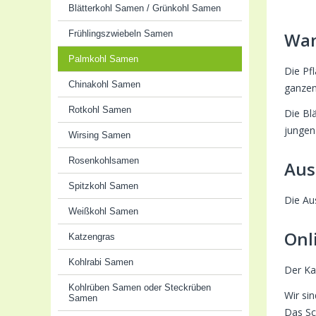
Blätterkohl Samen / Grünkohl Samen
Frühlingszwiebeln Samen
Wan
Palmkohl Samen
Die Pf
Chinakohl Samen
ganzen
Rotkohl Samen
Die Bl
jungen
Wirsing Samen
Rosenkohlsamen
Aus
Spitzkohl Samen
Die Au
Weißkohl Samen
Onl
Katzengras
Kohlrabi Samen
Der K
Kohlrüben Samen oder Steckrüben
Wir si
Samen
Das Sc