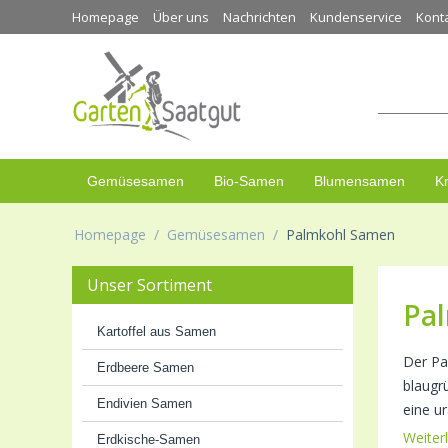
Homepage
Über uns
Nachrichten
Kundenservice
Kont
Gemüsesamen
Bio-Samen
Blumensamen
K
Homepage
/
Gemüsesamen
/
Palmkohl Samen
Unser Sortiment
Pa
Kartoffel aus Samen
Der Pal
Erdbeere Samen
blaugr
Endivien Samen
eine u
Weiter
Erdkische-Samen