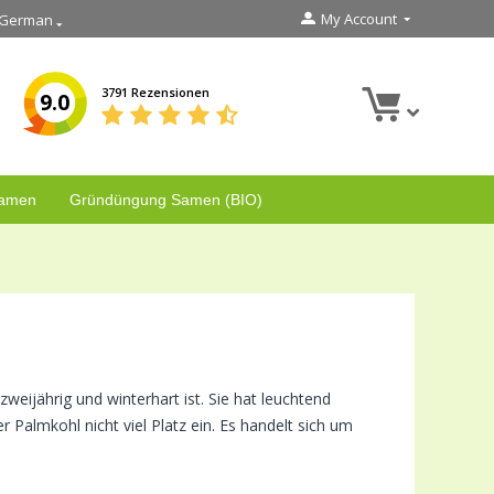
My Account
German
3791 Rezensionen
9.0
Samen
Gründüngung Samen (BIO)
zweijährig und winterhart ist. Sie hat leuchtend
Palmkohl nicht viel Platz ein. Es handelt sich um