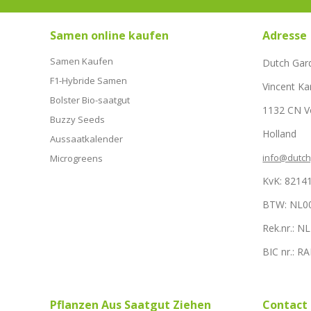
Samen online kaufen
Adresse
Samen Kaufen
Dutch Gar
F1-Hybride Samen
Vincent Ka
Bolster Bio-saatgut
1132 CN 
Buzzy Seeds
Holland
Aussaatkalender
info@dutc
Microgreens
KvK: 8214
BTW: NL0
Rek.nr.: 
BIC nr.: 
Pflanzen Aus Saatgut Ziehen
Contact