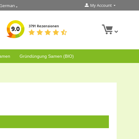
My Account
German
3791 Rezensionen
9.0
Samen
Gründüngung Samen (BIO)