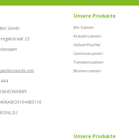
Unsere Produkte
Bio-Samen
den Seeds
Kräutersamen
rregatstraat 23
Hülsenfrüchte
Volendam
Gemüsesamen
Tomatensamen
hgardenseeds.com
Blumensamen
1444
03645366B89
NL40RABO0104485116
RABONL2U
Unsere Produkte