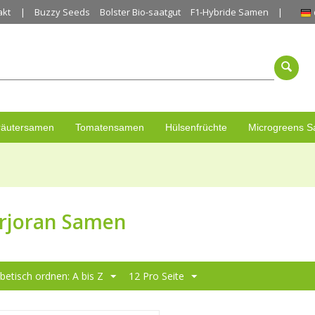
akt
Buzzy Seeds
Bolster Bio-saatgut
F1-Hybride Samen
räutersamen
Tomatensamen
Hülsenfrüchte
Microgreens 
rjoran Samen
betisch ordnen: A bis Z
12 Pro Seite