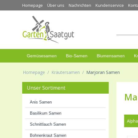
Homepage
Über uns
Nachrichten
Kundenservice
Kont
Gemüsesamen
Bio-Samen
Blumensamen
K
Homepage
/
Kräutersamen
/
Marjoran Samen
Unser Sortiment
Ma
Anis Samen
Basilikum Samen
Alpha
Schnittlauch Samen
Bohnenkraut Samen