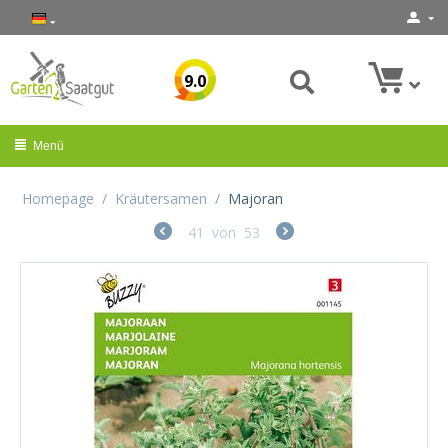
9.0
Menü
Homepage
/
Kräutersamen
/
Majoran
41
von
53