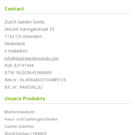
Contact
Dutch Garden Seeds
Vincent Karregatstraat 23
1132 CN Volendam
Nederland
e mailadres:
info@dutchgardenseeds.com
KvK: 82141444
BTW: NL003645366B89
Rek.nr.: NL40RABO0104485116
BIC nr.: RABONL2U
Unsere Produkte
Blumenzwiebeln
Haus- und Gartengeschenke
Garten Zubehör
World Kitchen / FRANCE