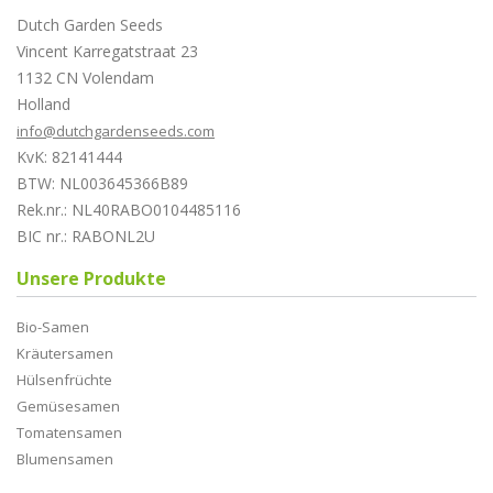
Dutch Garden Seeds
Vincent Karregatstraat 23
1132 CN Volendam
Holland
info@dutchgardenseeds.com
KvK: 82141444
BTW: NL003645366B89
Rek.nr.: NL40RABO0104485116
BIC nr.: RABONL2U
Unsere Produkte
Bio-Samen
Kräutersamen
Hülsenfrüchte
Gemüsesamen
Tomatensamen
Blumensamen