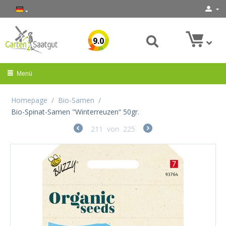
9.0
Menü
Homepage
/
Bio-Samen
/
Bio-Spinat-Samen "Winterreuzen“ 50gr.
211
von
225