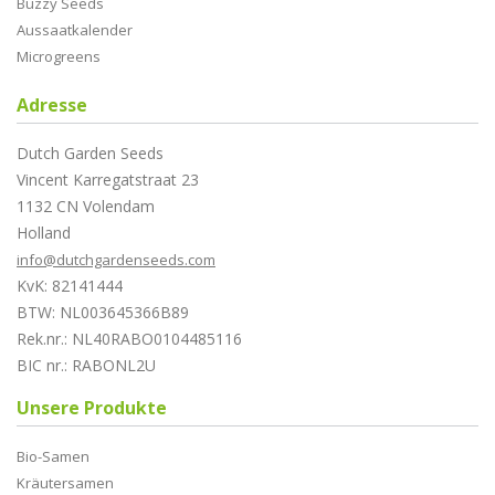
Buzzy Seeds
Aussaatkalender
Microgreens
Adresse
Dutch Garden Seeds
Vincent Karregatstraat 23
1132 CN Volendam
Holland
info@dutchgardenseeds.com
KvK: 82141444
BTW: NL003645366B89
Rek.nr.: NL40RABO0104485116
BIC nr.: RABONL2U
Unsere Produkte
Bio-Samen
Kräutersamen