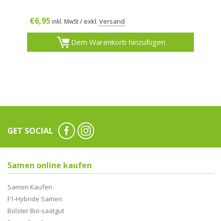
€
6,95
/ exkl.
Versand
inkl. MwSt
Dem Warenkorb hinzufügen
GET SOCIAL
Samen online kaufen
Samen Kaufen
F1-Hybride Samen
Bolster Bio-saatgut