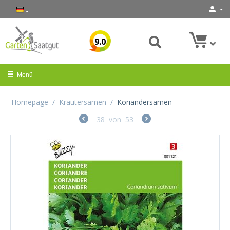
9.0
Menü
Homepage
/
Kräutersamen
/
Koriandersamen
38
von
53