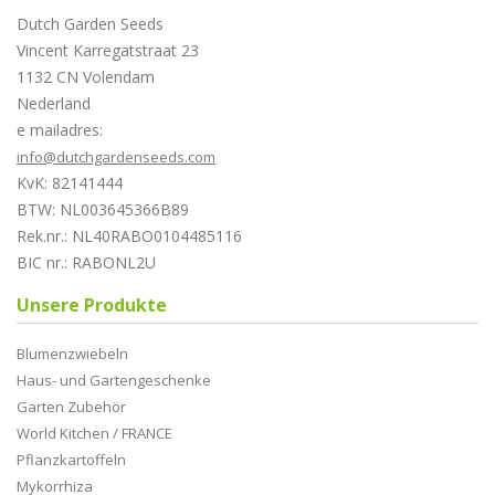
Dutch Garden Seeds
Vincent Karregatstraat 23
1132 CN Volendam
Nederland
e mailadres:
info@dutchgardenseeds.com
KvK: 82141444
BTW: NL003645366B89
Rek.nr.: NL40RABO0104485116
BIC nr.: RABONL2U
Unsere Produkte
Blumenzwiebeln
Haus- und Gartengeschenke
Garten Zubehör
World Kitchen / FRANCE
Pflanzkartoffeln
Mykorrhiza