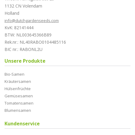
1132 CN Volendam
Holland
info@dutchgardenseeds.com
KvK: 82141444
BTW: NL003645366B89
Rek.nr.: NL40RABO0104485116
BIC nr.: RABONL2U
Unsere Produkte
Bio-Samen
Kräutersamen
Hülsenfrüchte
Gemüsesamen
Tomatensamen
Blumensamen
Kundenservice