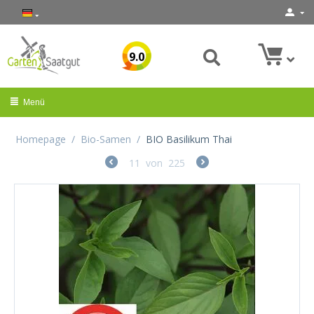
9.0
Menü
Homepage
/
Bio-Samen
/
BIO Basilikum Thai
11
von
225