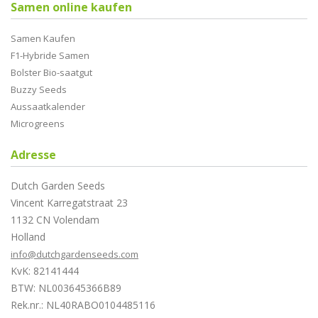
Samen online kaufen
Samen Kaufen
F1-Hybride Samen
Bolster Bio-saatgut
Buzzy Seeds
Aussaatkalender
Microgreens
Adresse
Dutch Garden Seeds
Vincent Karregatstraat 23
1132 CN Volendam
Holland
info@dutchgardenseeds.com
KvK: 82141444
BTW: NL003645366B89
Rek.nr.: NL40RABO0104485116