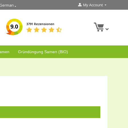
My Account
German
3791 Rezensionen
9.0
Samen
Gründüngung Samen (BIO)