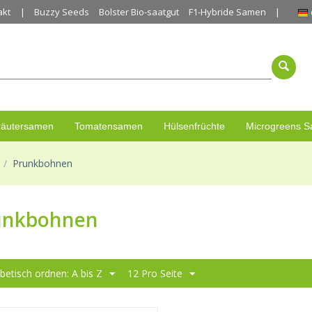
akt
Buzzy Seeds
Bolster Bio-saatgut
F1-Hybride Samen
räutersamen
Tomatensamen
Hülsenfrüchte
Microgreens 
/
Prunkbohnen
unkbohnen
betisch ordnen: A bis Z
12 Pro Seite