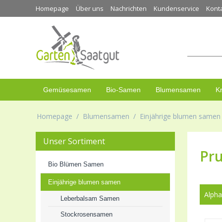
Homepage
Über uns
Nachrichten
Kundenservice
Kont
Gemüsesamen
Bio-Samen
Blumensamen
K
Homepage
/
Blumensamen
/
Einjährige blumen samen
Unser Sortiment
Pr
Bio Blümen Samen
Einjährige blumen samen
Alpha
Leberbalsam Samen
Stockrosensamen