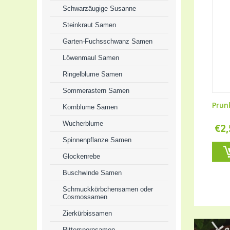
Schwarzäugige Susanne
Steinkraut Samen
Garten-Fuchsschwanz Samen
Löwenmaul Samen
Ringelblume Samen
Sommerastern Samen
Prun
Kornblume Samen
Wucherblume
€
2
Spinnenpflanze Samen
Glockenrebe
Buschwinde Samen
Schmuckkörbchensamen oder
Cosmossamen
Zierkürbissamen
Ritterspornsamen