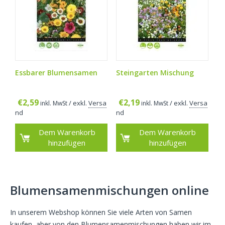
Essbarer Blumensamen
Steingarten Mischung
€
2,59
€
2,19
/ exkl.
Versa
/ exkl.
Versa
inkl. MwSt
inkl. MwSt
nd
nd
Dem Warenkorb
Dem Warenkorb
hinzufügen
hinzufügen
Blumensamenmischungen online
In unserem Webshop können Sie viele Arten von Samen
kaufen, aber von den Blumensamenmischungen haben wir im