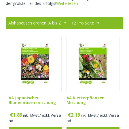
der größte Teil des Erfolgs!
Weiterlesen
Alphabetisch ordnen: A bis Z
12 Pro Seite
AA Japanischer
AA Kletterpflanzen
Blumenrasen mischung
Mischung
€
1,89
€
2,19
/ exkl.
Versa
/ exkl.
Versa
inkl. MwSt
inkl. MwSt
nd
nd