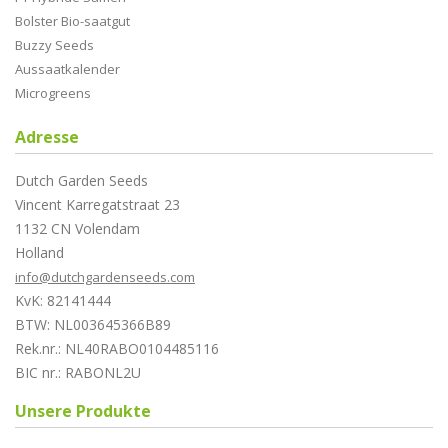
Bolster Bio-saatgut
Buzzy Seeds
Aussaatkalender
Microgreens
Adresse
Dutch Garden Seeds
Vincent Karregatstraat 23
1132 CN Volendam
Holland
info@dutchgardenseeds.com
KvK: 82141444
BTW: NL003645366B89
Rek.nr.: NL40RABO0104485116
BIC nr.: RABONL2U
Unsere Produkte