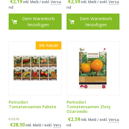
€
2,19
€
2,59
/ exkl.
Versa
/ exkl.
Versa
inkl. MwSt
inkl. MwSt
nd
nd
Dem Warenkorb
Dem Warenkorb
hinzufügen
hinzufügen
8%
Rabatt
Pomodori
Pomodori
Tomatensamen Pakete
Tomatensamen Zloty
Ozarowski
€
2,59
€
30,95
/ exkl.
Versa
inkl. MwSt
€
28,50
/ exkl.
Vers
nd
inkl. MwSt