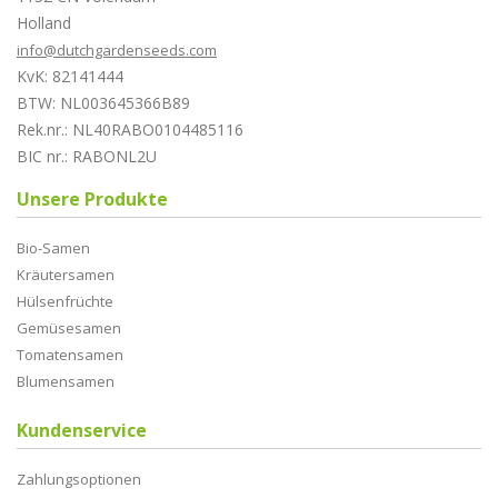
Holland
info@dutchgardenseeds.com
KvK: 82141444
BTW: NL003645366B89
Rek.nr.: NL40RABO0104485116
BIC nr.: RABONL2U
Unsere Produkte
Bio-Samen
Kräutersamen
Hülsenfrüchte
Gemüsesamen
Tomatensamen
Blumensamen
Kundenservice
Zahlungsoptionen