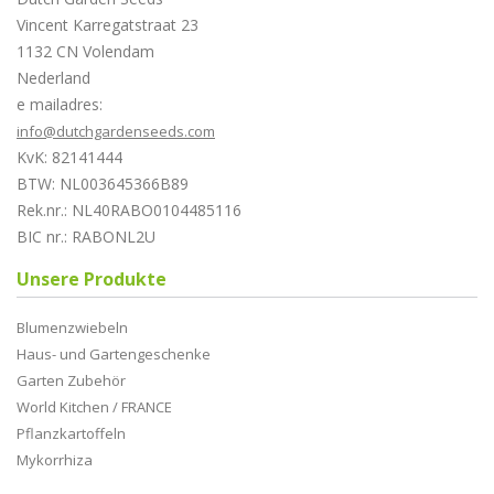
Vincent Karregatstraat 23
1132 CN Volendam
Nederland
e mailadres:
info@dutchgardenseeds.com
KvK: 82141444
BTW: NL003645366B89
Rek.nr.: NL40RABO0104485116
BIC nr.: RABONL2U
Unsere Produkte
Blumenzwiebeln
Haus- und Gartengeschenke
Garten Zubehör
World Kitchen / FRANCE
Pflanzkartoffeln
Mykorrhiza