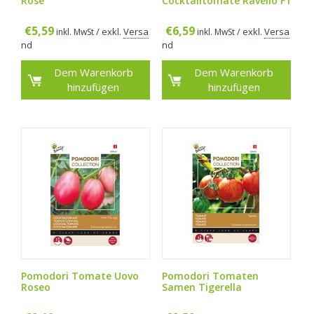
Rose
Cocktailtomate Ravello F1
€
5,59
€
6,59
/ exkl.
Versa
/ exkl.
Versa
inkl. MwSt
inkl. MwSt
nd
nd
Dem Warenkorb
Dem Warenkorb
hinzufügen
hinzufügen
Pomodori Tomate Uovo
Pomodori Tomaten
Roseo
Samen Tigerella