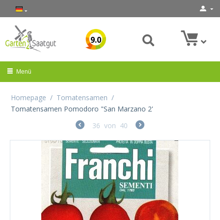
9.0
Menü
Homepage
/
Tomatensamen
/
Tomatensamen Pomodoro "San Marzano 2'
36
von
40