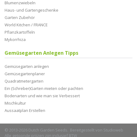
Blumenzwiebeln
Haus- und Gartengeschenke
Garten Zubehör
World Kitchen / FRANCE
Pflanzkartoffeln
Mykorrhiza
Gemüsegarten Anlegen Tipps
Gemüsegarten anlegen
Gemüsegartenplaner
Quadratmetergarten
Ein (Schreber)Garten mieten oder pachten
Bodenarten und wie man sie Verbessert
Mischkultur
Aussaatplan Erstellen
© 2013-2026 Dutch Garden Seeds. Bereitgestellt von
Studioweb
Alle getoonde prijzen zijn inclusief BTW