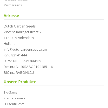
Microgreens
Adresse
Dutch Garden Seeds
Vincent Karregatstraat 23
1132 CN Volendam
Holland
info@dutchgardenseeds.com
KvK: 82141444
BTW: NL003645366B89
Rek.nr.: NL40RABO0104485116
BIC nr.: RABONL2U
Unsere Produkte
Bio-Samen
Kräutersamen
Hülsenfrüchte