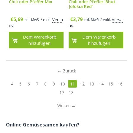
Chili oder Pfeffer Mix
Chili oder Pfeffer ’Bhut
Jolokia Red‘
€
5,69
€
3,79
/ exkl.
Versa
/ exkl.
Versa
inkl. MwSt
inkl. MwSt
nd
nd
Dem Warenkorb
Dem Warenkorb
hinzufügen
hinzufügen
Zurück
4
5
6
7
8
9
10
11
12
13
14
15
16
17
18
Weiter
Online Gemüsesamen kaufen?