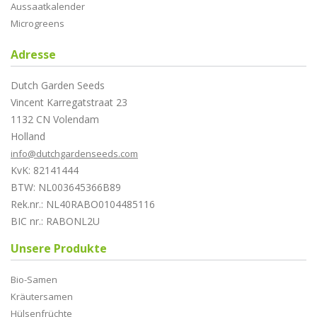
Aussaatkalender
Microgreens
Adresse
Dutch Garden Seeds
Vincent Karregatstraat 23
1132 CN Volendam
Holland
info@dutchgardenseeds.com
KvK: 82141444
BTW: NL003645366B89
Rek.nr.: NL40RABO0104485116
BIC nr.: RABONL2U
Unsere Produkte
Bio-Samen
Kräutersamen
Hülsenfrüchte