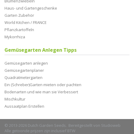
Blumenzwiebeln
Haus- und Gartengeschenke
Garten Zubehör
World Kitchen / FRANCE
Pflanzkartoffeln
Mykorrhiza
Gemüsegarten Anlegen Tipps
Gemüsegarten anlegen
Gemüsegartenplaner
Quadratmetergarten
Ein (Schreber)Garten mieten oder pachten
Bodenarten und wie man sie Verbessert
Mischkultur
Aussaatplan Erstellen
© 2013-2026 Dutch Garden Seeds. Bereitgestellt von
Studioweb
Alle getoonde prijzen zijn inclusief BTW