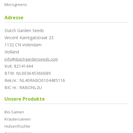
Microgreens
Adresse
Dutch Garden Seeds
Vincent Karregatstraat 23
1132 CN Volendam
Holland
info@dutchgardenseeds.com
KvK: 82141444
BTW: NL003645366B89
Rek.nr.: NL40RABO0104485116
BIC nr.: RABONL2U
Unsere Produkte
Bio-Samen
Kräutersamen
Hülsenfrüchte