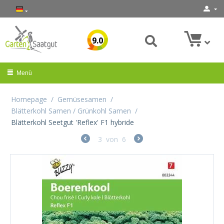
9.0
Menü
Homepage
/
Gemüsesamen
/
Blätterkohl Samen / Grünkohl Samen
/
Blätterkohl Seetgut 'Reflex' F1 hybride
3
von
6