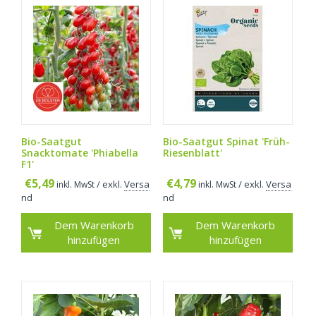
Bio-Saatgut
Bio-Saatgut Spinat 'Früh-
Snacktomate 'Phiabella
Riesenblatt'
F1'
€
5,49
€
4,79
/ exkl.
Versa
/ exkl.
Versa
inkl. MwSt
inkl. MwSt
nd
nd
Dem Warenkorb
Dem Warenkorb
hinzufügen
hinzufügen