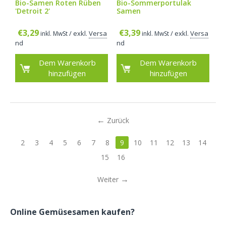
Bio-Samen Roten Rüben
Bio-Sommerportulak
'Detroit 2'
Samen
€
3,29
€
3,39
/ exkl.
Versa
/ exkl.
Versa
inkl. MwSt
inkl. MwSt
nd
nd
Dem Warenkorb
Dem Warenkorb
hinzufügen
hinzufügen
Zurück
2
3
4
5
6
7
8
9
10
11
12
13
14
15
16
Weiter
Online Gemüsesamen kaufen?