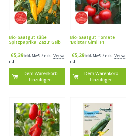
Bio-Saatgut süße
Bio-Saatgut Tomate
Spitzpaprika ’Zazu’ Gelb
'Bolstar Gimli F1'
€
5,39
€
5,29
/ exkl.
Versa
/ exkl.
Versa
inkl. MwSt
inkl. MwSt
nd
nd
Dem Warenkorb
Dem Warenkorb
hinzufügen
hinzufügen