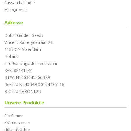
Aussaatkalender
Microgreens
Adresse
Dutch Garden Seeds
Vincent Karregatstraat 23
1132 CN Volendam
Holland
info@dutchgardenseeds.com
KvK: 82141444
BTW: NL003645366B89
Rek.nr.: NL40RABO0104485116
BIC nr.: RABONL2U
Unsere Produkte
Bio-Samen
Kräutersamen
Hülsenfrüchte