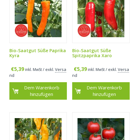
Bio-Saatgut Süße Paprika
Bio-Saatgut Süße
Kyra
Spitzpaprika Xaro
€
5,39
€
5,39
/ exkl.
Versa
/ exkl.
Versa
inkl. MwSt
inkl. MwSt
nd
nd
Dem Warenkorb
Dem Warenkorb
hinzufügen
hinzufügen