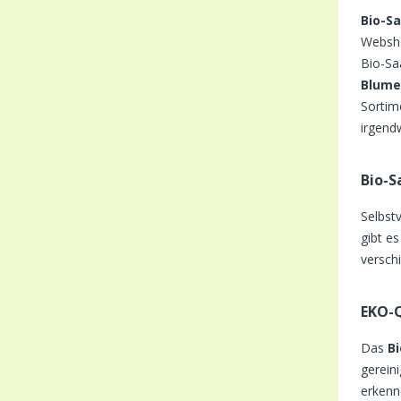
Bio-S
Websho
Bio-Sa
Blume
Sortim
irgend
Bio-S
Selbst
gibt e
versch
EKO-Q
Das
B
gerein
erkenn