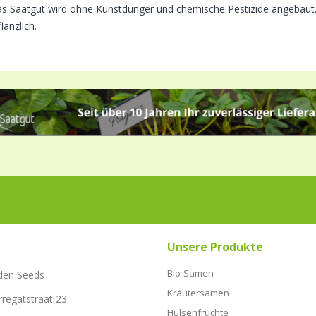
Das Saatgut wird ohne Kunstdünger und chemische Pestizide angebaut. 
lanzlich.
Unsere Produkte
Bio-Samen
den Seeds
Kräutersamen
rregatstraat 23
Hülsenfrüchte