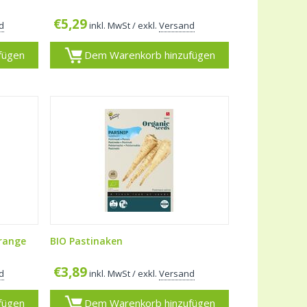
€
5,29
d
inkl. MwSt
/ exkl.
Versand
fügen
Dem Warenkorb hinzufügen
Orange
BIO Pastinaken
€
3,89
d
inkl. MwSt
/ exkl.
Versand
fügen
Dem Warenkorb hinzufügen