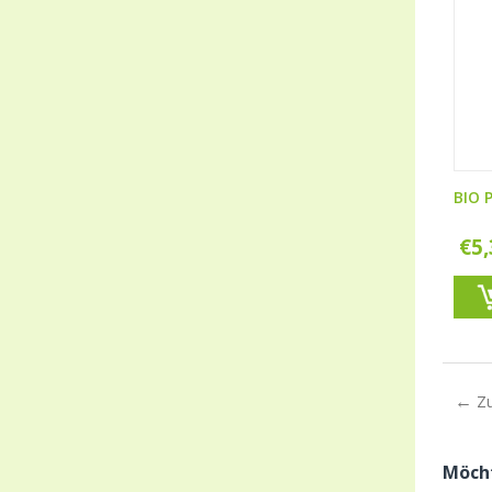
BIO 
€
5
Z
Möcht