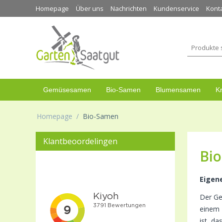
Homepage
Über uns
Nachrichten
Kundenservice
Kont
Gemüsesamen
Bio-Samen
Blumensamen
K
Homepage
/
Bio-Samen
Klantbeoordelingen
Bi
Eigen
Der Ge
einem 
ist, d