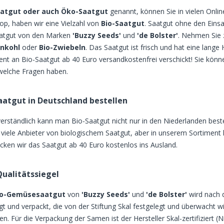
aatgut oder auch Öko-Saatgut
genannt, können Sie in vielen Onli
p, haben wir eine Vielzahl von
Bio-Saatgut
. Saatgut ohne den Eins
atgut von den Marken
'Buzzy Seeds'
und
'de Bolster'
. Nehmen Sie 
nkohl
oder
Bio-Zwiebeln
. Das Saatgut ist frisch und hat eine lange
ent an Bio-Saatgut ab 40 Euro versandkostenfrei verschickt! Sie kön
welche Fragen haben.
aatgut in Deutschland bestellen
verständlich kann man Bio-Saatgut nicht nur in den Niederlanden best
s viele Anbieter von biologischem Saatgut, aber in unserem Sortimen
icken wir das Saatgut ab 40 Euro kostenlos ins Ausland.
ualitätssiegel
io-Gemüsesaatgut
von
'Buzzy Seeds'
und
'de Bolster'
wird nach 
igt und verpackt, die von der Stiftung Skal festgelegt und überwacht 
en. Für die Verpackung der Samen ist der Hersteller Skal-zertifiziert 