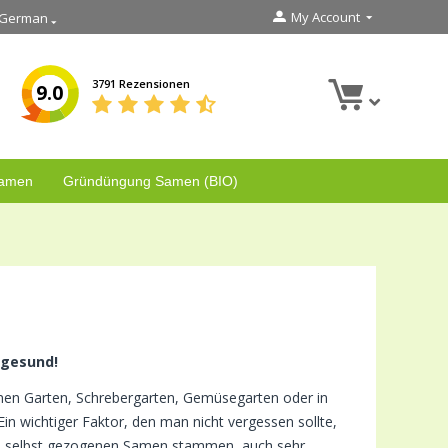
My Account
German
3791 Rezensionen
9.0
Samen
Gründüngung Samen (BIO)
 gesund!
nen Garten, Schrebergarten, Gemüsegarten oder in
in wichtiger Faktor, den man nicht vergessen sollte,
us selbst gezogenen Samen stammen, auch sehr