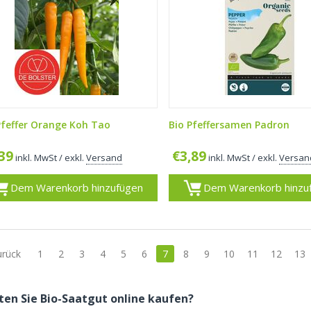
Pfeffer Orange Koh Tao
Bio Pfeffersamen Padron
,39
€
3,89
inkl. MwSt
/ exkl.
Versand
inkl. MwSt
/ exkl.
Versan
Dem Warenkorb hinzufügen
Dem Warenkorb hinzu
urück
1
2
3
4
5
6
7
8
9
10
11
12
13
en Sie Bio-Saatgut online kaufen?