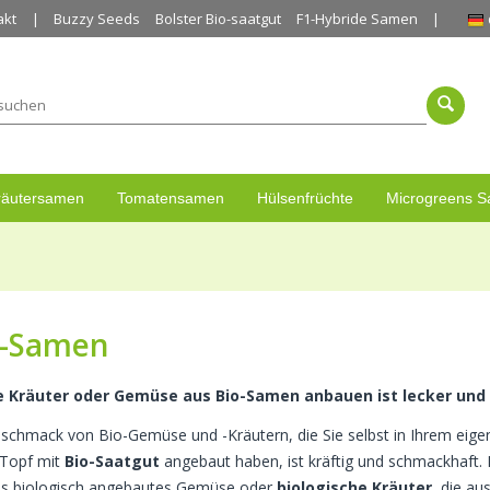
akt
Buzzy Seeds
Bolster Bio-saatgut
F1-Hybride Samen
räutersamen
Tomatensamen
Hülsenfrüchte
Microgreens 
o-Samen
e Kräuter oder Gemüse aus Bio-Samen anbauen ist lecker und
schmack von Bio-Gemüse und -Kräutern, die Sie selbst in Ihrem eige
Topf mit
Bio-Saatgut
angebaut haben, ist kräftig und schmackhaft. E
ass biologisch angebautes Gemüse oder
biologische Kräuter
, die a