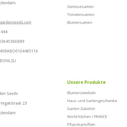
Volendam
Gemüsesamen
Tomatensamen
hgardenseeds.com
Blumensamen
1444
03645366B89
NL40RABO0104485116
RABONL2U
Unsere Produkte
Blumenzwiebeln
den Seeds
Haus- und Gartengeschenke
rregatstraat 23
Garten Zubehör
Volendam
World Kitchen / FRANCE
Pflanzkartoffeln