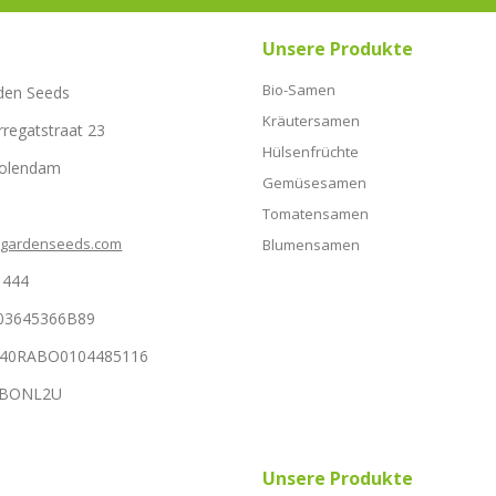
Unsere Produkte
Bio-Samen
den Seeds
Kräutersamen
rregatstraat 23
Hülsenfrüchte
Volendam
Gemüsesamen
Tomatensamen
hgardenseeds.com
Blumensamen
1444
03645366B89
NL40RABO0104485116
RABONL2U
Unsere Produkte