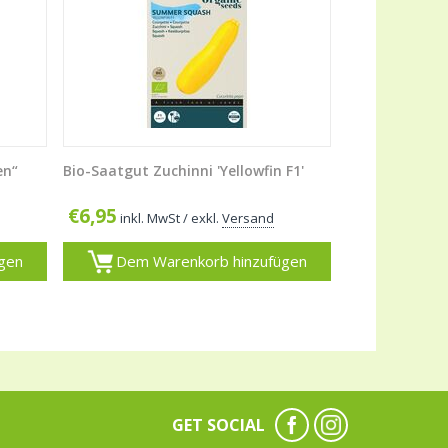
en“
Bio-Saatgut Zuchinni 'Yellowfin F1'
€
6,95
inkl. MwSt
/ exkl.
Versand
gen
Dem Warenkorb hinzufügen
GET SOCIAL