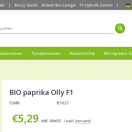
akt
Buzzy Seeds
Bolster Bio-saatgut
F1-Hybride Samen
räutersamen
Tomatensamen
Hülsenfrüchte
Microgreens 
BIO paprika Olly F1
Code:
B1621
€
5,29
inkl. MwSt
/ exkl.
Versand