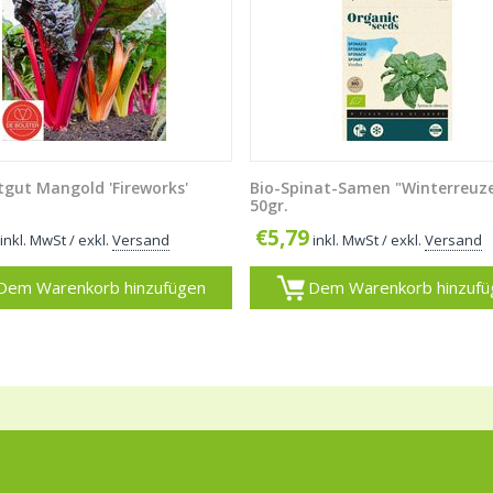
tgut Mangold 'Fireworks'
Bio-Spinat-Samen "Winterreuz
50gr.
€
5,79
inkl. MwSt
/ exkl.
Versand
inkl. MwSt
/ exkl.
Versand
Dem Warenkorb hinzufügen
Dem Warenkorb hinzufü