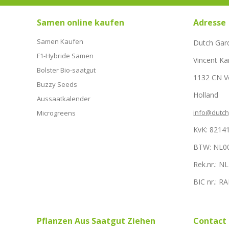
Samen online kaufen
Adresse
Samen Kaufen
Dutch Gar
F1-Hybride Samen
Vincent Ka
Bolster Bio-saatgut
1132 CN 
Buzzy Seeds
Holland
Aussaatkalender
info@dutc
Microgreens
KvK: 8214
BTW: NL0
Rek.nr.: 
BIC nr.: 
Pflanzen Aus Saatgut Ziehen
Contact