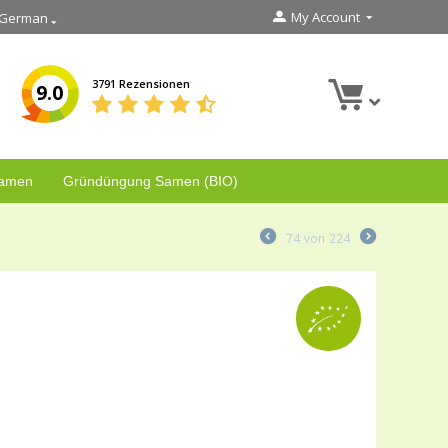
My Account
German
3791 Rezensionen
9.0
Samen
Gründüngung Samen (BIO)
74
von
224