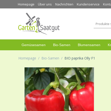
Homepage
Über uns
Nachrichten
Kundenservice
Kont
Gemüsesamen
Bio-Samen
Blumensamen
K
Homepage
/
Bio-Samen
/
BIO paprika Olly F1