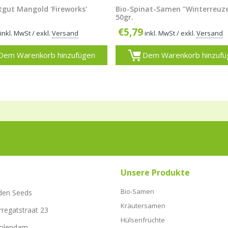
tgut Mangold 'Fireworks'
Bio-Spinat-Samen "Winterreuz
50gr.
€
5,79
inkl. MwSt
/ exkl.
Versand
inkl. MwSt
/ exkl.
Versand
Dem Warenkorb hinzufügen
Dem Warenkorb hinzufü
Unsere Produkte
Bio-Samen
den Seeds
Kräutersamen
rregatstraat 23
Hülsenfrüchte
Volendam