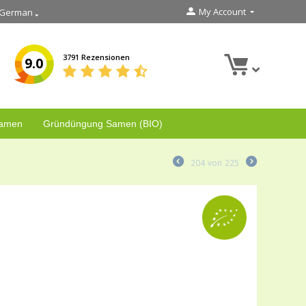
My Account
German
3791 Rezensionen
9.0
Samen
Gründüngung Samen (BIO)
204
von
225