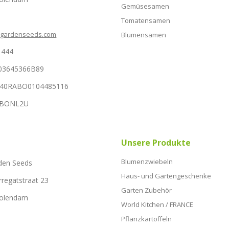
Gemüsesamen
Tomatensamen
hgardenseeds.com
Blumensamen
1444
03645366B89
NL40RABO0104485116
RABONL2U
Unsere Produkte
Blumenzwiebeln
den Seeds
Haus- und Gartengeschenke
rregatstraat 23
Garten Zubehör
Volendam
World Kitchen / FRANCE
Pflanzkartoffeln