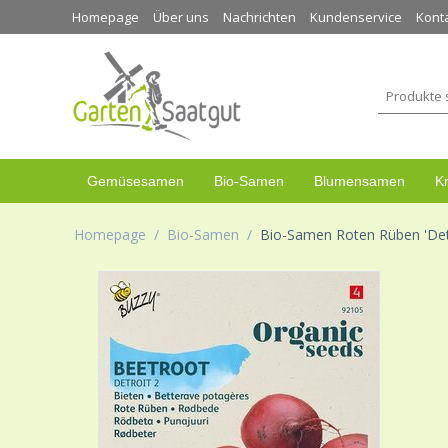
Homepage
Über uns
Nachrichten
Kundenservice
Kont
Gemüsesamen
Bio-Samen
Blumensamen
K
Homepage
/
Bio-Samen
/
Bio-Samen Roten Rüben 'Detr