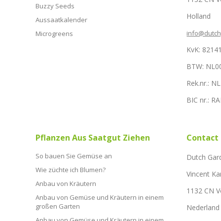
Buzzy Seeds
Holland
Aussaatkalender
info@dutc
Microgreens
KvK: 8214
BTW: NL0
Rek.nr.: 
BIC nr.: 
Pflanzen Aus Saatgut Ziehen
Contact
So bauen Sie Gemüse an
Dutch Gar
Wie züchte ich Blumen?
Vincent Ka
Anbau von Kräutern
1132 CN 
Anbau von Gemüse und Kräutern in einem
großen Garten
Nederland
Anbau von Gemüse und Kräutern in einem