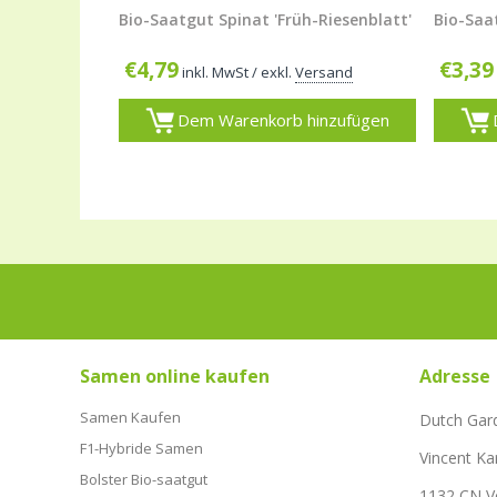
Bio-Saatgut Spinat 'Früh-Riesenblatt'
Bio-Saa
€
4,79
€
3,39
inkl. MwSt
/ exkl.
Versand
Dem Warenkorb hinzufügen
Samen online kaufen
Adresse
Samen Kaufen
Dutch Gar
F1-Hybride Samen
Vincent Ka
Bolster Bio-saatgut
1132 CN 