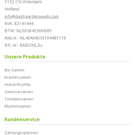
1132 CN Volendam
Holland
info@dutchgardenseeds.com
KvK: 82141444
BTW: NL003645366B89
Rek.nr.: NL40RABO0104485116
BIC nr.: RABONL2U
Unsere Produkte
Bio-Samen
Kräutersamen
Hülsenfrüchte
Gemüsesamen
Tomatensamen
Blumensamen
Kundenservice
Zahlungsoptionen