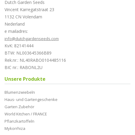
Dutch Garden Seeds
Vincent Karregatstraat 23
1132 CN Volendam
Nederland
e mailadres:
info@dutchgardenseeds.com
KvK: 82141444
BTW: NL003645366B89
Rek.nr.: NL40RABO0104485116
BIC nr.: RABONL2U
Unsere Produkte
Blumenzwiebeln
Haus- und Gartengeschenke
Garten Zubehör
World Kitchen / FRANCE
Pflanzkartoffeln
Mykorrhiza