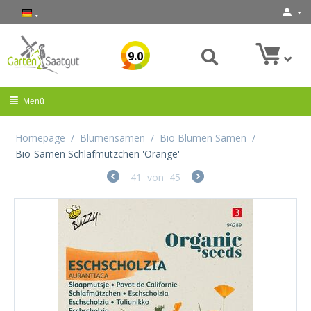
9.0
Menü
Homepage
/
Blumensamen
/
Bio Blümen Samen
/
Bio-Samen Schlafmützchen 'Orange'
41
von
45