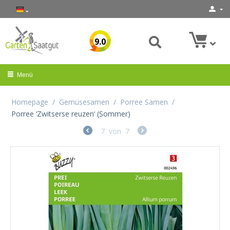
9.0
Menü
Homepage
/
Gemüsesamen
/
Porree Samen
/
Porree ‘Zwitserse reuzen‘ (Sommer)
7
von
7