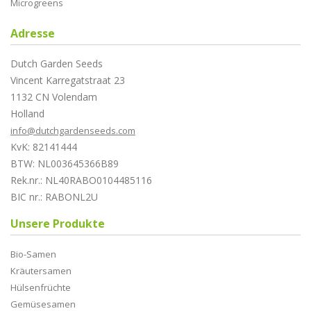
Microgreens
Adresse
Dutch Garden Seeds
Vincent Karregatstraat 23
1132 CN Volendam
Holland
info@dutchgardenseeds.com
KvK: 82141444
BTW: NL003645366B89
Rek.nr.: NL40RABO0104485116
BIC nr.: RABONL2U
Unsere Produkte
Bio-Samen
Kräutersamen
Hülsenfrüchte
Gemüsesamen