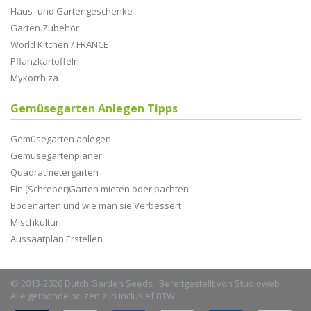
Haus- und Gartengeschenke
Garten Zubehör
World Kitchen / FRANCE
Pflanzkartoffeln
Mykorrhiza
Gemüsegarten Anlegen Tipps
Gemüsegarten anlegen
Gemüsegartenplaner
Quadratmetergarten
Ein (Schreber)Garten mieten oder pachten
Bodenarten und wie man sie Verbessert
Mischkultur
Aussaatplan Erstellen
© 2013-2026 Dutch Garden Seeds. Bereitgestellt von
Studioweb
Alle getoonde prijzen zijn inclusief BTW