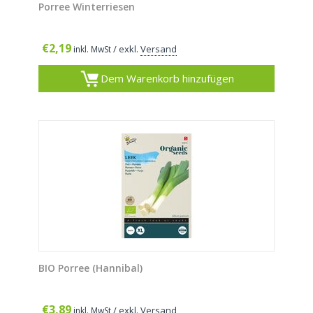
Porree Winterriesen
€
2,19
/ exkl.
Versand
inkl. MwSt
Dem Warenkorb hinzufügen
BIO Porree (Hannibal)
€
3,89
/ exkl.
Versand
inkl. MwSt