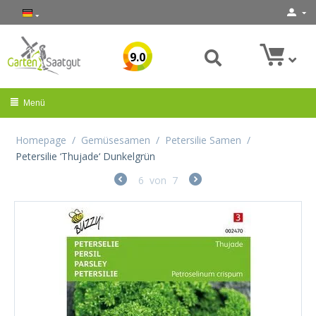
9.0
Menü
Homepage
/
Gemüsesamen
/
Petersilie Samen
/
Petersilie ‘Thujade‘ Dunkelgrün
6
von
7