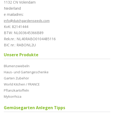
1132 CN Volendam
Nederland
e mailadres:
info@dutchgardenseeds.com
KvK: 82141444
BTW: NL003645366B89
Rek.nr.: NL40RABO0104485116
BIC nr.: RABONL2U
Unsere Produkte
Blumenzwiebeln
Haus- und Gartengeschenke
Garten Zubehör
World Kitchen / FRANCE
Pflanzkartoffeln
Mykorrhiza
Gemüsegarten Anlegen Tipps