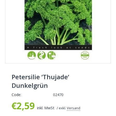
Petersilie ‘Thujade‘
Dunkelgrün
Code:
02470
€
2,59
inkl. MwSt
/ exkl.
Versand