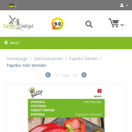
9.0
Menü
Homepage
/
Gemüsesamen
/
Paprika Samen
/
Paprika Yolo Wonder
11
von
14