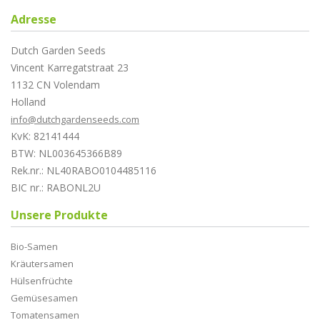
Adresse
Dutch Garden Seeds
Vincent Karregatstraat 23
1132 CN Volendam
Holland
info@dutchgardenseeds.com
KvK: 82141444
BTW: NL003645366B89
Rek.nr.: NL40RABO0104485116
BIC nr.: RABONL2U
Unsere Produkte
Bio-Samen
Kräutersamen
Hülsenfrüchte
Gemüsesamen
Tomatensamen