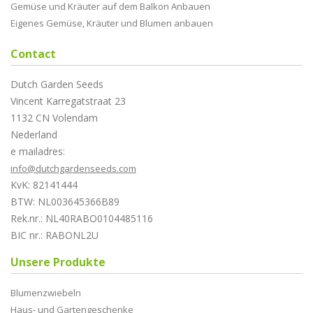
Gemüse und Kräuter auf dem Balkon Anbauen
Eigenes Gemüse, Kräuter und Blumen anbauen
Contact
Dutch Garden Seeds
Vincent Karregatstraat 23
1132 CN Volendam
Nederland
e mailadres:
info@dutchgardenseeds.com
KvK: 82141444
BTW: NL003645366B89
Rek.nr.: NL40RABO0104485116
BIC nr.: RABONL2U
Unsere Produkte
Blumenzwiebeln
Haus- und Gartengeschenke