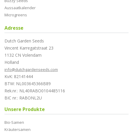
Buzzy Seeds
Aussaatkalender
Microgreens
Adresse
Dutch Garden Seeds
Vincent Karregatstraat 23
1132 CN Volendam
Holland
info@dutchgardenseeds.com
KvK: 82141444
BTW: NL003645366B89
Rek.nr.: NL40RABO0104485116
BIC nr.: RABONL2U
Unsere Produkte
Bio-Samen
Kräutersamen