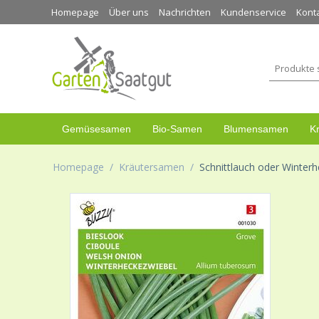
Homepage
Über uns
Nachrichten
Kundenservice
Kont
Gemüsesamen
Bio-Samen
Blumensamen
K
Homepage
/
Kräutersamen
/
Schnittlauch oder Winter