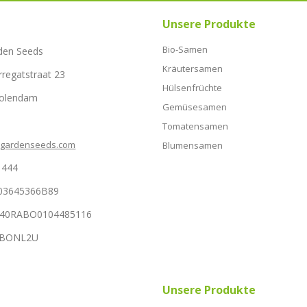
Unsere Produkte
Bio-Samen
den Seeds
Kräutersamen
rregatstraat 23
Hülsenfrüchte
Volendam
Gemüsesamen
Tomatensamen
hgardenseeds.com
Blumensamen
1444
03645366B89
NL40RABO0104485116
RABONL2U
Unsere Produkte