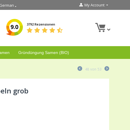
My Account
German
3792 Rezensionen
9.0
Samen
Gründüngung Samen (BIO)
48
von
53
eln grob