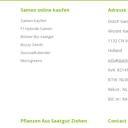
Samen online kaufen
Adresse
Samen Kaufen
Dutch Gar
F1-Hybride Samen
Vincent Ka
Bolster Bio-saatgut
1132 CN 
Buzzy Seeds
Holland
Aussaatkalender
info@dutc
Microgreens
KvK: 8214
BTW: NL0
Rek.nr.: 
BIC nr.: 
Pflanzen Aus Saatgut Ziehen
Contact