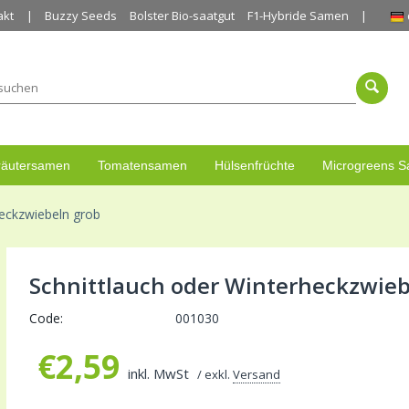
akt
Buzzy Seeds
Bolster Bio-saatgut
F1-Hybride Samen
räutersamen
Tomatensamen
Hülsenfrüchte
Microgreens 
heckzwiebeln grob
Schnittlauch oder Winterheckzwieb
Code:
001030
€
2,59
inkl. MwSt
/ exkl.
Versand