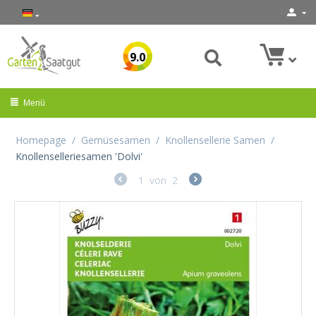
9.0
Menü
Homepage
/
Gemüsesamen
/
Knollensellerie Samen
/
Knollenselleriesamen 'Dolvi'
1
von
2