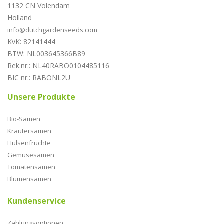
1132 CN Volendam
Holland
info@dutchgardenseeds.com
KvK: 82141444
BTW: NL003645366B89
Rek.nr.: NL40RABO0104485116
BIC nr.: RABONL2U
Unsere Produkte
Bio-Samen
Kräutersamen
Hülsenfrüchte
Gemüsesamen
Tomatensamen
Blumensamen
Kundenservice
Zahlungsoptionen