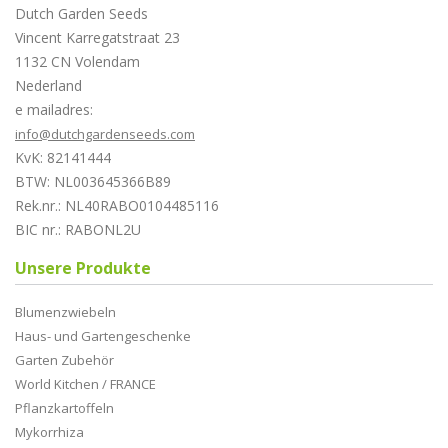
Dutch Garden Seeds
Vincent Karregatstraat 23
1132 CN Volendam
Nederland
e mailadres:
info@dutchgardenseeds.com
KvK: 82141444
BTW: NL003645366B89
Rek.nr.: NL40RABO0104485116
BIC nr.: RABONL2U
Unsere Produkte
Blumenzwiebeln
Haus- und Gartengeschenke
Garten Zubehör
World Kitchen / FRANCE
Pflanzkartoffeln
Mykorrhiza