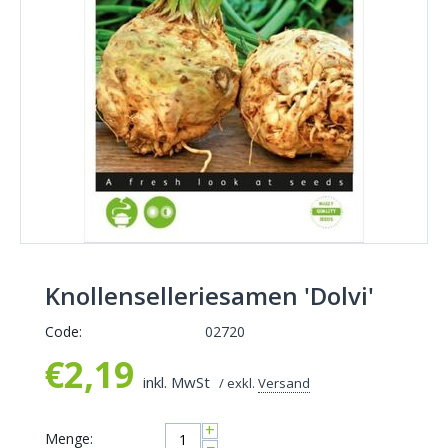
Knollenselleriesamen 'Dolvi'
Code:
02720
€
2,19
inkl. MwSt
/ exkl.
Versand
+
Menge:
−