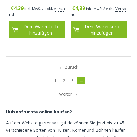
€
4,39
€
4,39
/ exkl.
Versa
/ exkl.
Versa
inkl. MwSt
inkl. MwSt
nd
nd
Dem Warenkorb
Dem Warenkorb
hinzufügen
hinzufügen
Zurück
1
2
3
4
Weiter
Hülsenfrüchte online kaufen?
Auf der Website gartensaatgut.de können Sie jetzt bis zu 45
verschiedene Sorten von Hülsen, Körner und Bohnen kaufen: