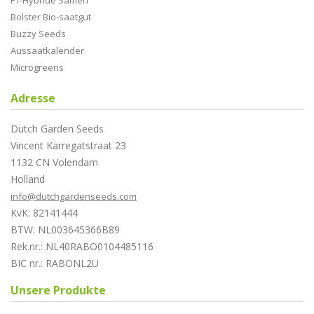
F1-Hybride Samen
Bolster Bio-saatgut
Buzzy Seeds
Aussaatkalender
Microgreens
Adresse
Dutch Garden Seeds
Vincent Karregatstraat 23
1132 CN Volendam
Holland
info@dutchgardenseeds.com
KvK: 82141444
BTW: NL003645366B89
Rek.nr.: NL40RABO0104485116
BIC nr.: RABONL2U
Unsere Produkte