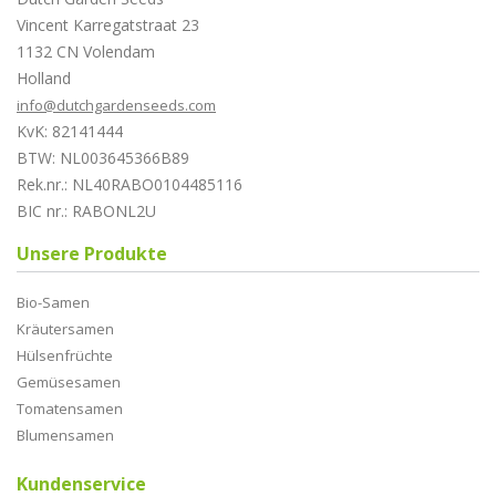
Vincent Karregatstraat 23
1132 CN Volendam
Holland
info@dutchgardenseeds.com
KvK: 82141444
BTW: NL003645366B89
Rek.nr.: NL40RABO0104485116
BIC nr.: RABONL2U
Unsere Produkte
Bio-Samen
Kräutersamen
Hülsenfrüchte
Gemüsesamen
Tomatensamen
Blumensamen
Kundenservice