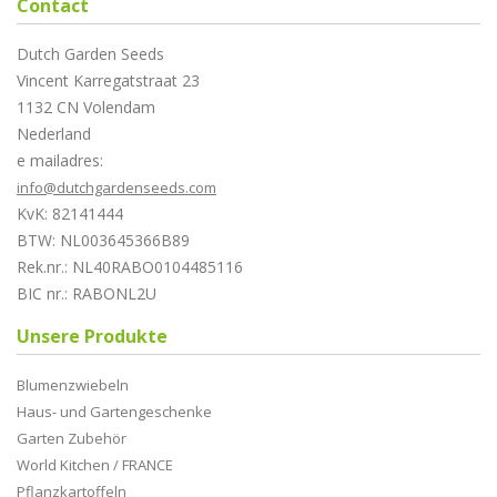
Contact
Dutch Garden Seeds
Vincent Karregatstraat 23
1132 CN Volendam
Nederland
e mailadres:
info@dutchgardenseeds.com
KvK: 82141444
BTW: NL003645366B89
Rek.nr.: NL40RABO0104485116
BIC nr.: RABONL2U
Unsere Produkte
Blumenzwiebeln
Haus- und Gartengeschenke
Garten Zubehör
World Kitchen / FRANCE
Pflanzkartoffeln