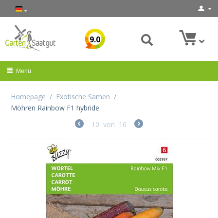
9.0
Menü
Homepage
/
Exotische Samen
/
Möhren Rainbow F1 hybride
10
von
16