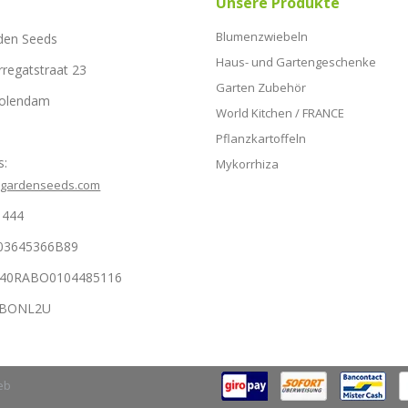
Unsere Produkte
Blumenzwiebeln
den Seeds
Haus- und Gartengeschenke
rregatstraat 23
Garten Zubehör
Volendam
World Kitchen / FRANCE
Pflanzkartoffeln
s:
Mykorrhiza
hgardenseeds.com
1444
03645366B89
NL40RABO0104485116
RABONL2U
eb