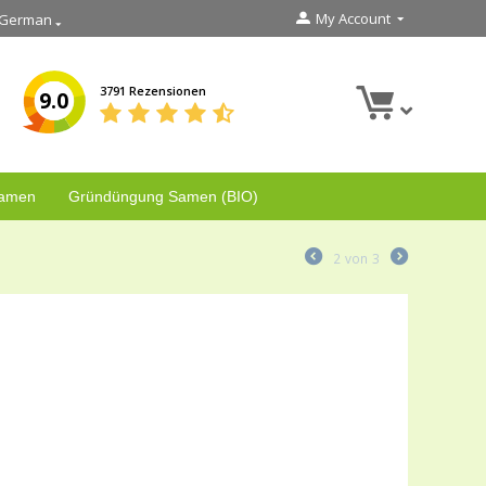
My Account
German
3791 Rezensionen
9.0
Samen
Gründüngung Samen (BIO)
2
von
3