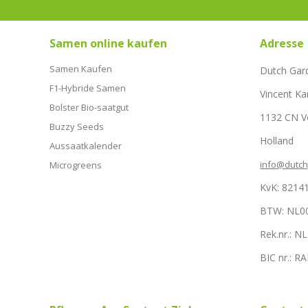
Samen online kaufen
Adresse
Samen Kaufen
Dutch Gar
F1-Hybride Samen
Vincent Ka
Bolster Bio-saatgut
1132 CN 
Buzzy Seeds
Holland
Aussaatkalender
info@dutc
Microgreens
KvK: 8214
BTW: NL0
Rek.nr.: 
BIC nr.: 