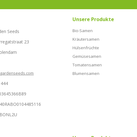
Unsere Produkte
Bio-Samen
den Seeds
Kräutersamen
rregatstraat 23
Hülsenfrüchte
Volendam
Gemüsesamen
Tomatensamen
hgardenseeds.com
Blumensamen
1444
03645366B89
NL40RABO0104485116
RABONL2U