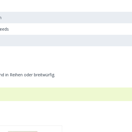
m
Seeds
d in Reihen oder breitwürfig.