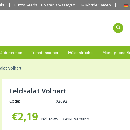
akt
Buzzy Seeds
Bolster Bio-saatgut
F1-Hybride Samen
räutersamen
Tomatensamen
Hülsenfrüchte
Microgreens 
alat Volhart
Feldsalat Volhart
Code:
02692
€
2,19
inkl. MwSt
/ exkl.
Versand