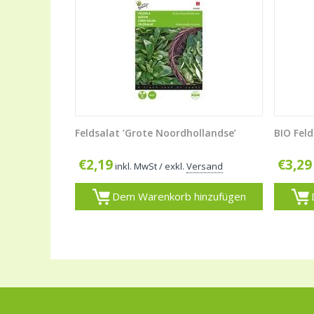
Feldsalat ’Grote Noordhollandse’
BIO Feld
€
2,19
€
3,29
inkl. MwSt
/ exkl.
Versand
Dem Warenkorb hinzufügen