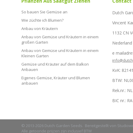
Pflanzen Aus Saatgut Ziehen
Contact
So bauen Sie Gemüse an
Dutch Gar
Wie züchte ich Blumen?
Vincent Ka
Anbau von Kräutern
1132 CN 
Anbau von Gemüse und Kräutern in einem
großen Garten
Nederland
Anbau von Gemüse und Kräutern in einem
e mailadre
Kleinen Garten
info@dutc
Gemüse und Kräuter auf dem Balkon
Anbauen
KvK: 8214
Eigenes Gemüse, Kräuter und Blumen
BTW: NL0
anbauen
Rek.nr.: 
BIC nr.: 
© 2013-2026 Dutch Garden Seeds. Bereitgestellt von
Studiow
Alle getoonde prijzen zijn inclusief BTW