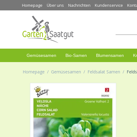
Homepage
Über uns
Nachrichten
Kundenservice
Kont
Gemüsesamen
Bio-Samen
Blumensamen
K
Homepage
/
Gemüsesamen
/
Feldsalat Samen
/
Felds