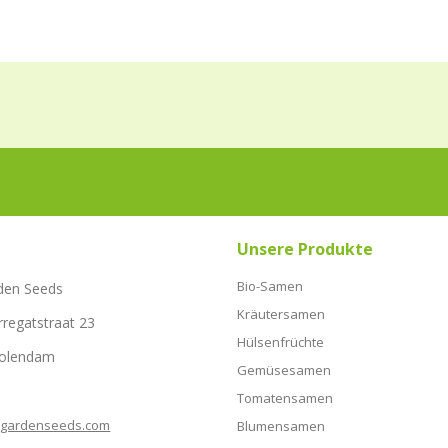
Unsere Produkte
Bio-Samen
den Seeds
Kräutersamen
rregatstraat 23
Hülsenfrüchte
Volendam
Gemüsesamen
Tomatensamen
hgardenseeds.com
Blumensamen