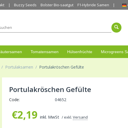
akt
Buzzy Seeds
Bolster Bio-saatgut
F1-Hybride Samen
räutersamen
Tomatensamen
Hülsenfrüchte
Microgreens 
/
Portulaksamen
/
Portulakröschen Gefülte
Portulakröschen Gefülte
Code:
04652
€
2,19
inkl. MwSt
/ exkl.
Versand