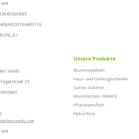
1444
03645366B89
NL40RABO0104485116
RABONL2U
Unsere Produkte
Blumenzwiebeln
den Seeds
Haus- und Gartengeschenke
rregatstraat 23
Garten Zubehör
Volendam
World Kitchen / FRANCE
Pflanzkartoffeln
s:
Mykorrhiza
hgardenseeds.com
1444