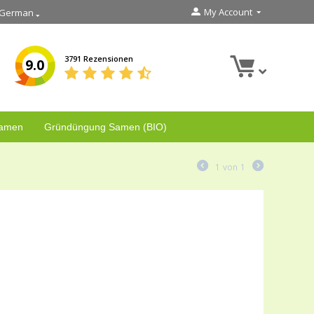
My Account
German
3791 Rezensionen
9.0
Samen
Gründüngung Samen (BIO)
1
von
1