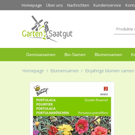
Homepage
Über uns
Nachrichten
Kundenservice
Kont
Gemüsesamen
Bio-Samen
Blumensamen
K
Homepage
/
Blumensamen
/
Einjährige blumen samen