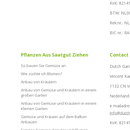
KvK: 8214
BTW: NL0
Rek.nr.: 
BIC nr.: 
Pflanzen Aus Saatgut Ziehen
Contact
So bauen Sie Gemüse an
Dutch Gar
Wie züchte ich Blumen?
Vincent Ka
Anbau von Kräutern
1132 CN 
Anbau von Gemüse und Kräutern in einem
großen Garten
Nederland
Anbau von Gemüse und Kräutern in einem
e mailadre
Kleinen Garten
info@dutc
Gemüse und Kräuter auf dem Balkon
Anbauen
KvK: 8214
Eigenes Gemüse, Kräuter und Blumen