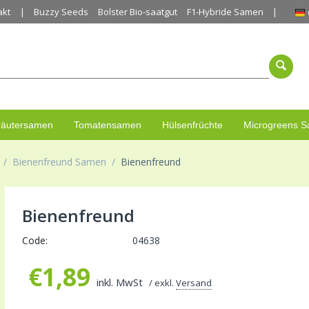
akt
Buzzy Seeds
Bolster Bio-saatgut
F1-Hybride Samen
räutersamen
Tomatensamen
Hülsenfrüchte
Microgreens 
/
Bienenfreund Samen
/
Bienenfreund
Bienenfreund
Code:
04638
€
1,89
inkl. MwSt
/ exkl.
Versand