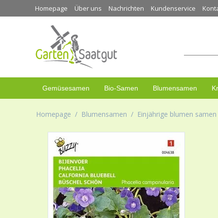
Homepage
Über uns
Nachrichten
Kundenservice
Kont
Gemüsesamen
Bio-Samen
Blumensamen
K
Homepage
/
Blumensamen
/
Einjährige blumen samen