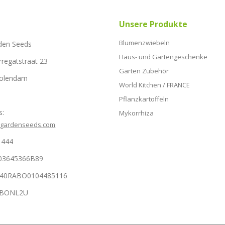
Unsere Produkte
Blumenzwiebeln
den Seeds
Haus- und Gartengeschenke
rregatstraat 23
Garten Zubehör
Volendam
World Kitchen / FRANCE
Pflanzkartoffeln
s:
Mykorrhiza
hgardenseeds.com
1444
03645366B89
NL40RABO0104485116
RABONL2U