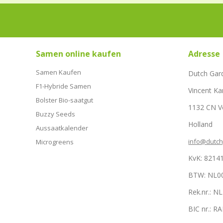
Samen online kaufen
Adresse
Samen Kaufen
Dutch Gar
F1-Hybride Samen
Vincent Ka
Bolster Bio-saatgut
1132 CN 
Buzzy Seeds
Holland
Aussaatkalender
info@dutc
Microgreens
KvK: 8214
BTW: NL0
Rek.nr.: 
BIC nr.: 