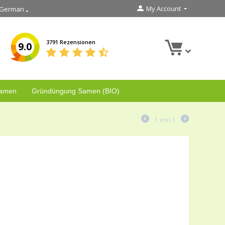
My Account
German
3791 Rezensionen
9.0
Samen
Gründüngung Samen (BIO)
1
von
1