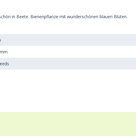
schön in Beete. Bienenpflanze mit wunderschönen blauen Blüten.
m
amm
Seeds