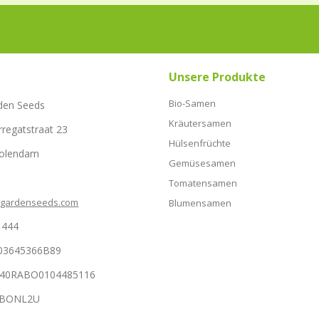
Unsere Produkte
Bio-Samen
den Seeds
Kräutersamen
rregatstraat 23
Hülsenfrüchte
Volendam
Gemüsesamen
Tomatensamen
hgardenseeds.com
Blumensamen
1444
03645366B89
NL40RABO0104485116
RABONL2U