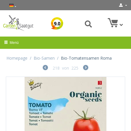
9.0
Menü
Homepage
/
Bio-Samen
/
Bio-Tomatensamen Roma
218
von
225