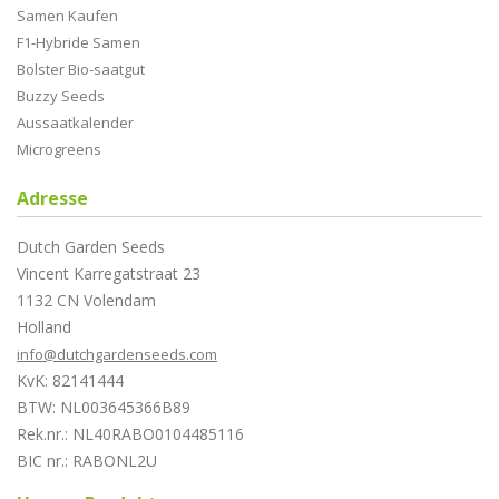
Samen Kaufen
F1-Hybride Samen
Bolster Bio-saatgut
Buzzy Seeds
Aussaatkalender
Microgreens
Adresse
Dutch Garden Seeds
Vincent Karregatstraat 23
1132 CN Volendam
Holland
info@dutchgardenseeds.com
KvK: 82141444
BTW: NL003645366B89
Rek.nr.: NL40RABO0104485116
BIC nr.: RABONL2U