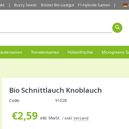
akt
Buzzy Seeds
Bolster Bio-saatgut
F1-Hybride Samen
räutersamen
Tomatensamen
Hülsenfrüchte
Microgreens 
Bio Schnittlauch Knoblauch
Code:
91028
€
2,59
inkl. MwSt
/ exkl.
Versand