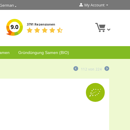
My Account
German
3791 Rezensionen
9.0
Samen
Gründüngung Samen (BIO)
112
von
224