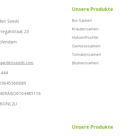
Unsere Produkte
Bio-Samen
den Seeds
Kräutersamen
rregatstraat 23
Hülsenfrüchte
Volendam
Gemüsesamen
Tomatensamen
hgardenseeds.com
Blumensamen
1444
03645366B89
NL40RABO0104485116
RABONL2U
Unsere Produkte