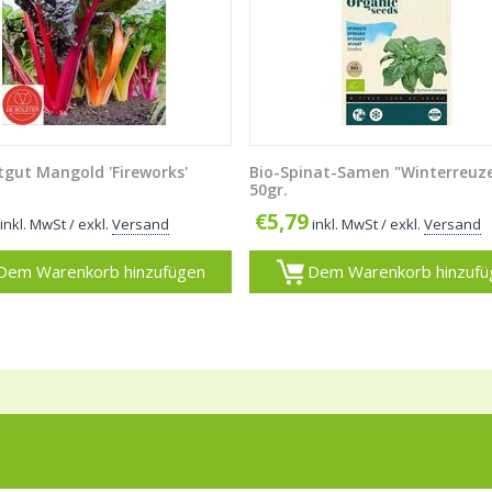
tgut Mangold 'Fireworks'
Bio-Spinat-Samen "Winterreuz
50gr.
€
5,79
inkl. MwSt
/ exkl.
Versand
inkl. MwSt
/ exkl.
Versand
Dem Warenkorb hinzufügen
Dem Warenkorb hinzufü