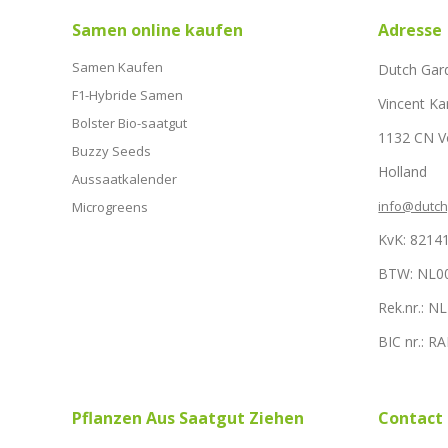
Samen online kaufen
Adresse
Samen Kaufen
Dutch Gar
F1-Hybride Samen
Vincent Ka
Bolster Bio-saatgut
1132 CN 
Buzzy Seeds
Holland
Aussaatkalender
info@dutc
Microgreens
KvK: 8214
BTW: NL0
Rek.nr.: 
BIC nr.: 
Pflanzen Aus Saatgut Ziehen
Contact