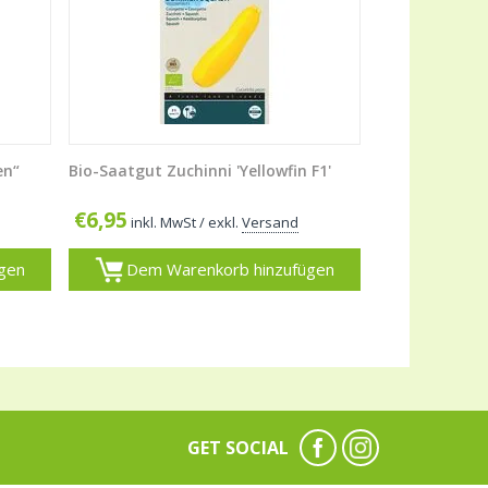
en“
Bio-Saatgut Zuchinni 'Yellowfin F1'
€
6,95
inkl. MwSt
/ exkl.
Versand
gen
Dem Warenkorb hinzufügen
GET SOCIAL