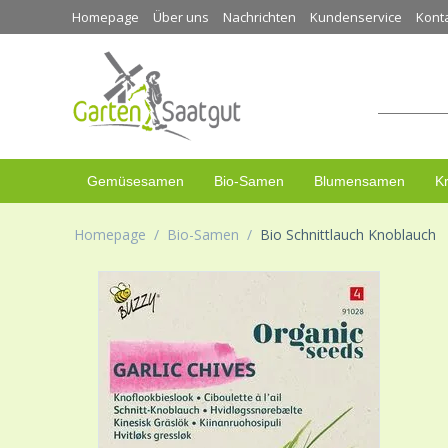
Homepage
Über uns
Nachrichten
Kundenservice
Kont
Gemüsesamen
Bio-Samen
Blumensamen
K
Homepage
/
Bio-Samen
/
Bio Schnittlauch Knoblauch