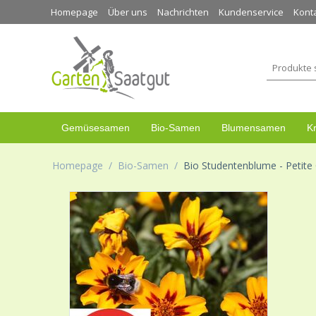
Homepage
Über uns
Nachrichten
Kundenservice
Kont
Gemüsesamen
Bio-Samen
Blumensamen
K
Homepage
/
Bio-Samen
/
Bio Studentenblume - Petite