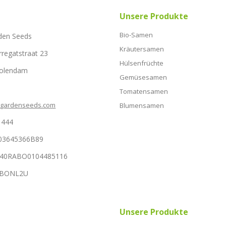
Unsere Produkte
Bio-Samen
den Seeds
Kräutersamen
rregatstraat 23
Hülsenfrüchte
Volendam
Gemüsesamen
Tomatensamen
hgardenseeds.com
Blumensamen
1444
03645366B89
NL40RABO0104485116
RABONL2U
Unsere Produkte