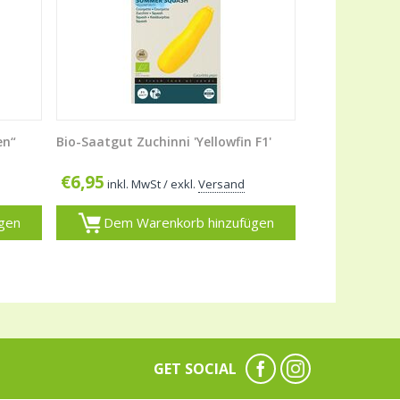
en“
Bio-Saatgut Zuchinni 'Yellowfin F1'
€
6,95
inkl. MwSt
/ exkl.
Versand
gen
Dem Warenkorb hinzufügen
GET SOCIAL