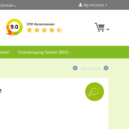
My Account
German
3791 Rezensionen
9.0
Samen
Gründüngung Samen (BIO)
128
von
224
e