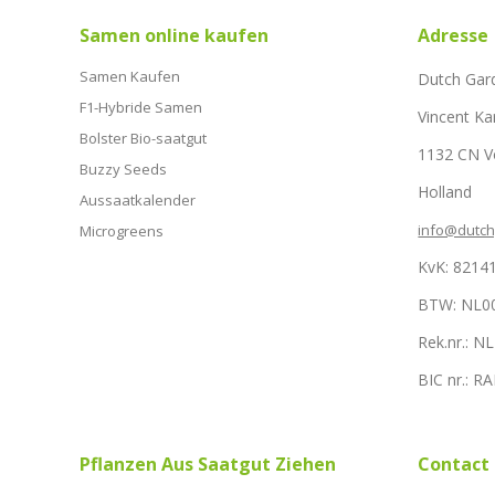
Samen online kaufen
Adresse
Samen Kaufen
Dutch Gar
F1-Hybride Samen
Vincent Ka
Bolster Bio-saatgut
1132 CN 
Buzzy Seeds
Holland
Aussaatkalender
info@dutc
Microgreens
KvK: 8214
BTW: NL0
Rek.nr.: 
BIC nr.: 
Pflanzen Aus Saatgut Ziehen
Contact