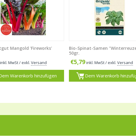
tgut Mangold 'Fireworks'
Bio-Spinat-Samen "Winterreuz
50gr.
€
5,79
inkl. MwSt
/ exkl.
Versand
inkl. MwSt
/ exkl.
Versand
Dem Warenkorb hinzufügen
Dem Warenkorb hinzufü