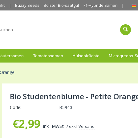
akt
Buzzy Seeds
Bolster Bio-saatgut
F1-Hybride Samen
räutersamen
Tomatensamen
Hülsenfrüchte
Microgreens 
 Orange
Bio Studentenblume - Petite Orang
Code:
B5940
€
2,99
inkl. MwSt
/ exkl.
Versand