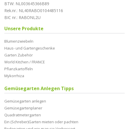
BTW: NL003645366B89
Rek.nr.: NL40RABO0104485116
BIC nr.: RABONL2U
Unsere Produkte
Blumenzwiebeln
Haus- und Gartengeschenke
Garten Zubehör
World Kitchen / FRANCE
Pflanzkartoffeln
Mykorrhiza
Gemüsegarten Anlegen Tipps
Gemüsegarten anlegen
Gemüsegartenplaner
Quadratmetergarten
Ein (Schreber)Garten mieten oder pachten
Bodenarten und wie man sie Verbessert