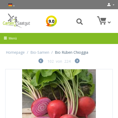
9.0
Menü
Homepage
/
Bio-Samen
/
Bio Rüben Chioggia
102
von
224