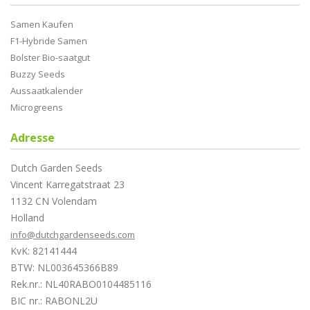
Samen Kaufen
F1-Hybride Samen
Bolster Bio-saatgut
Buzzy Seeds
Aussaatkalender
Microgreens
Adresse
Dutch Garden Seeds
Vincent Karregatstraat 23
1132 CN Volendam
Holland
info@dutchgardenseeds.com
KvK: 82141444
BTW: NL003645366B89
Rek.nr.: NL40RABO0104485116
BIC nr.: RABONL2U