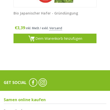
Bio Japanischer Hafer - Gründüngung
€
3,39
/ exkl.
Versand
inkl. MwSt
Dem Warenkorb hinzufügen
GET SOCIAL
Samen online kaufen