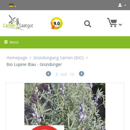
9.0
Menü
Homepage
/
Gründüngung Samen (BIO)
/
Bio Lupine Blau - Gründünger
6
von
10