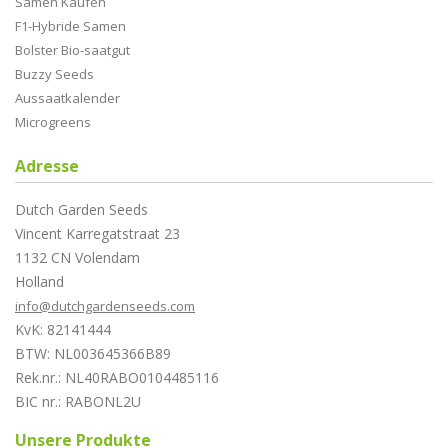
Samen Kaufen
F1-Hybride Samen
Bolster Bio-saatgut
Buzzy Seeds
Aussaatkalender
Microgreens
Adresse
Dutch Garden Seeds
Vincent Karregatstraat 23
1132 CN Volendam
Holland
info@dutchgardenseeds.com
KvK: 82141444
BTW: NL003645366B89
Rek.nr.: NL40RABO0104485116
BIC nr.: RABONL2U
Unsere Produkte