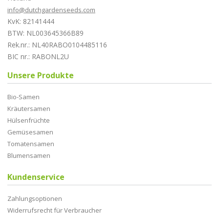
info@dutchgardenseeds.com
KvK: 82141444
BTW: NL003645366B89
Rek.nr.: NL40RABO0104485116
BIC nr.: RABONL2U
Unsere Produkte
Bio-Samen
Kräutersamen
Hülsenfrüchte
Gemüsesamen
Tomatensamen
Blumensamen
Kundenservice
Zahlungsoptionen
Widerrufsrecht für Verbraucher