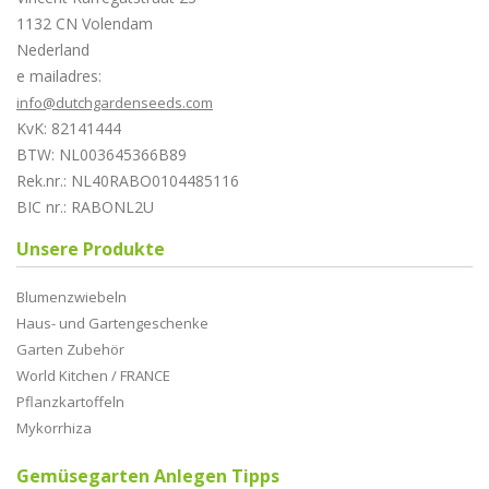
1132 CN Volendam
Nederland
e mailadres:
info@dutchgardenseeds.com
KvK: 82141444
BTW: NL003645366B89
Rek.nr.: NL40RABO0104485116
BIC nr.: RABONL2U
Unsere Produkte
Blumenzwiebeln
Haus- und Gartengeschenke
Garten Zubehör
World Kitchen / FRANCE
Pflanzkartoffeln
Mykorrhiza
Gemüsegarten Anlegen Tipps