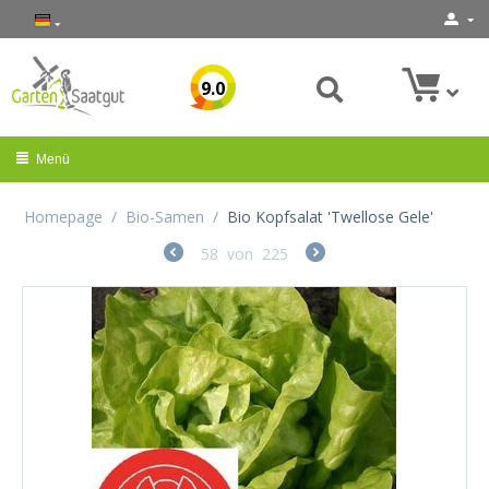
9.0
Menü
Homepage
/
Bio-Samen
/
Bio Kopfsalat 'Twellose Gele'
58
von
225