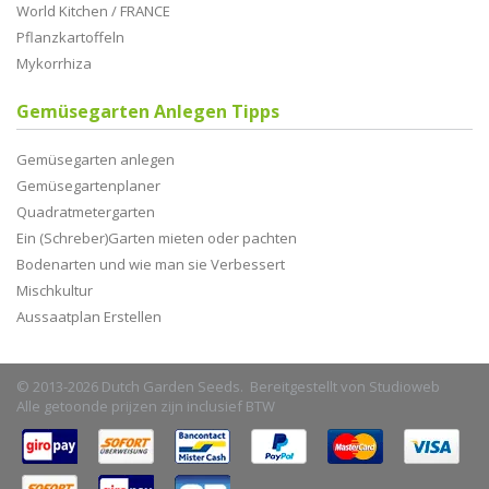
World Kitchen / FRANCE
Pflanzkartoffeln
Mykorrhiza
Gemüsegarten Anlegen Tipps
Gemüsegarten anlegen
Gemüsegartenplaner
Quadratmetergarten
Ein (Schreber)Garten mieten oder pachten
Bodenarten und wie man sie Verbessert
Mischkultur
Aussaatplan Erstellen
© 2013-2026 Dutch Garden Seeds. Bereitgestellt von
Studioweb
Alle getoonde prijzen zijn inclusief BTW