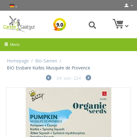
9.0
Menü
Homepage
/
Bio-Samen
/
BIO Essbare Kürbis Musquée de Provence
34
von
224