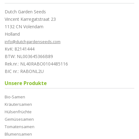
Dutch Garden Seeds
Vincent Karregatstraat 23
1132 CN Volendam
Holland
info@dutchgardenseeds.com
KvK: 82141444
BTW: NL003645366B89
Rek.nr.: NL40RABO0104485116
BIC nr.: RABONL2U
Unsere Produkte
Bio-Samen
Kräutersamen
Hülsenfrüchte
Gemüsesamen
Tomatensamen
Blumensamen