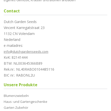
Eigenes Gemüse, Kräuter und Blumen anbauen
Contact
Dutch Garden Seeds
Vincent Karregatstraat 23
1132 CN Volendam
Nederland
e mailadres:
info@dutchgardenseeds.com
KvK: 82141444
BTW: NL003645366B89
Rek.nr.: NL40RABO0104485116
BIC nr.: RABONL2U
Unsere Produkte
Blumenzwiebeln
Haus- und Gartengeschenke
Garten Zubehör