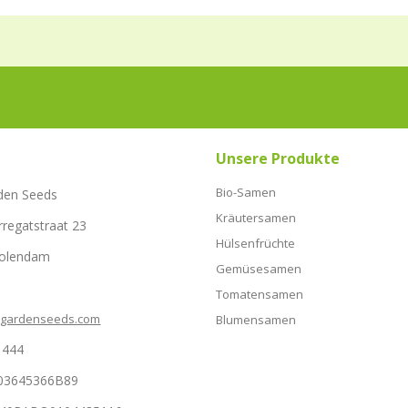
Unsere Produkte
Bio-Samen
den Seeds
Kräutersamen
rregatstraat 23
Hülsenfrüchte
Volendam
Gemüsesamen
Tomatensamen
hgardenseeds.com
Blumensamen
1444
03645366B89