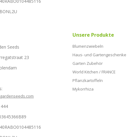
NL40RABO0104485116
RABONL2U
Unsere Produkte
Blumenzwiebeln
den Seeds
Haus- und Gartengeschenke
rregatstraat 23
Garten Zubehör
Volendam
World Kitchen / FRANCE
Pflanzkartoffeln
s:
Mykorrhiza
hgardenseeds.com
1444
03645366B89
NL40RABO0104485116