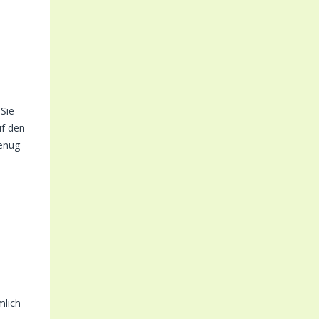
Sie
uf den
genug
mlich