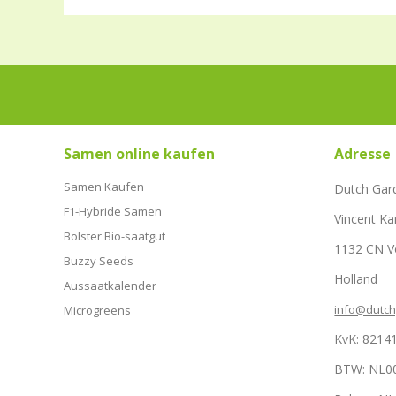
Samen online kaufen
Adresse
Samen Kaufen
Dutch Gar
F1-Hybride Samen
Vincent Ka
Bolster Bio-saatgut
1132 CN 
Buzzy Seeds
Holland
Aussaatkalender
info@dutc
Microgreens
KvK: 8214
BTW: NL0