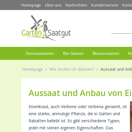
Homepage
Über uns
Nachrichten
Kundenservice
Kont
Gemüsesamen
Bio-Samen
Blumensamen
K
Homepage
/
Wie züchte ich Blumen?
/
Aussaat und Anb
Aussaat und Anbau von E
Eisenkraut, auch Verbene oder Verbena genannt, ist
eine starke, anmutige Pflanze, die in Gärten und
Rabatten beliebt ist. Es gibt verschiedene Typen,
jeder mit seinen eigenen Eigenschaften. Das