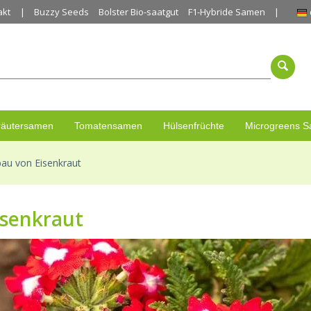
akt
Buzzy Seeds
Bolster Bio-saatgut
F1-Hybride Samen
räutersamen
Tomatensamen
Hülsenfrüchte
Microgreens 
au von Eisenkraut
isenkraut