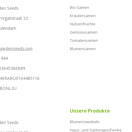
Bio-Samen
den Seeds
Kräutersamen
rregatstraat 23
Hülsenfrüchte
Volendam
Gemüsesamen
Tomatensamen
hgardenseeds.com
Blumensamen
1444
03645366B89
NL40RABO0104485116
RABONL2U
Unsere Produkte
Blumenzwiebeln
den Seeds
Haus- und Gartengeschenke