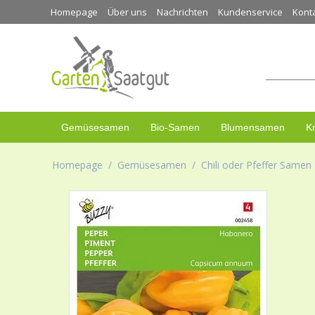
Homepage
Über uns
Nachrichten
Kundenservice
Kont
Gemüsesamen
Bio-Samen
Blumensamen
K
Homepage
/
Gemüsesamen
/
Chili oder Pfeffer Samen