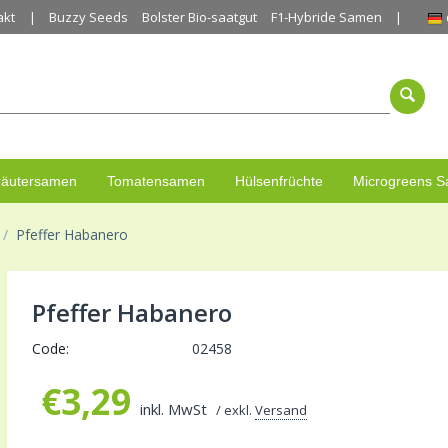
akt
Buzzy Seeds
Bolster Bio-saatgut
F1-Hybride Samen
räutersamen
Tomatensamen
Hülsenfrüchte
Microgreens 
/
Pfeffer Habanero
Pfeffer Habanero
Code:
02458
€
3,29
inkl. MwSt
/ exkl.
Versand