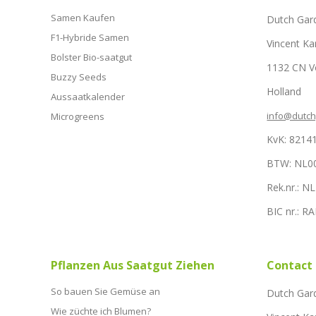
Samen Kaufen
Dutch Gar
F1-Hybride Samen
Vincent Ka
Bolster Bio-saatgut
1132 CN 
Buzzy Seeds
Holland
Aussaatkalender
info@dutc
Microgreens
KvK: 8214
BTW: NL0
Rek.nr.: 
BIC nr.: 
Pflanzen Aus Saatgut Ziehen
Contact
So bauen Sie Gemüse an
Dutch Gar
Wie züchte ich Blumen?