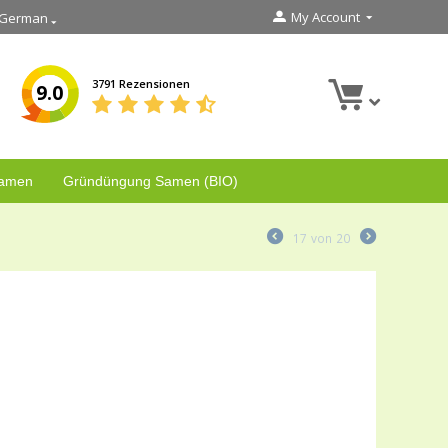
My Account
German
3791 Rezensionen
9.0
Samen
Gründüngung Samen (BIO)
17
von
20