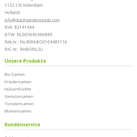
1132 CN Volendam
Holland
info@dutchgardenseeds.com
KvK: 82141444
BTW: NL003645366B89
Rek.nr.: NL40RABO0104485116
BIC nr.: RABONL2U
Unsere Produkte
Bio-Samen
Kräutersamen
Hülsenfrüchte
Gemüsesamen
Tomatensamen
Blumensamen
Kundenservice