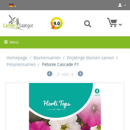
9.0
Menü
Homepage
/
Blumensamen
/
Einjährige blumen samen
/
Petuniensamen
/
Petunie Cascade F1
3
von
4