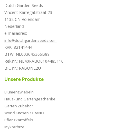
Dutch Garden Seeds
Vincent Karregatstraat 23
1132 CN Volendam
Nederland
e mailadres:
info@dutchgardenseeds.com
KvK: 82141444
BTW: NL003645366B89
Rek.nr.: NL40RABO0104485116
BIC nr.: RABONL2U
Unsere Produkte
Blumenzwiebeln
Haus- und Gartengeschenke
Garten Zubehör
World Kitchen / FRANCE
Pflanzkartoffeln
Mykorrhiza