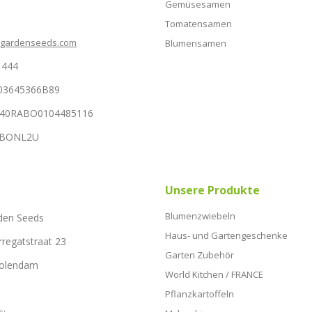
Gemüsesamen
Tomatensamen
hgardenseeds.com
Blumensamen
1444
03645366B89
NL40RABO0104485116
RABONL2U
Unsere Produkte
Blumenzwiebeln
den Seeds
Haus- und Gartengeschenke
rregatstraat 23
Garten Zubehör
Volendam
World Kitchen / FRANCE
Pflanzkartoffeln