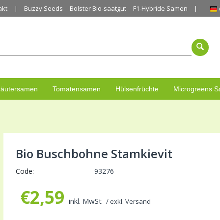
akt
Buzzy Seeds
Bolster Bio-saatgut
F1-Hybride Samen
räutersamen
Tomatensamen
Hülsenfrüchte
Microgreens 
Bio Buschbohne Stamkievit
Code:
93276
€
2,59
inkl. MwSt
/ exkl.
Versand