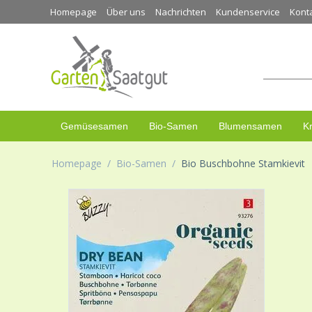
Homepage
Über uns
Nachrichten
Kundenservice
Kont
Gemüsesamen
Bio-Samen
Blumensamen
K
Homepage
/
Bio-Samen
/
Bio Buschbohne Stamkievit