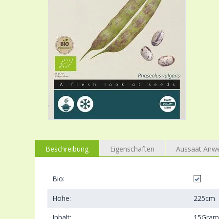
Beschreibung
Eigenschaften
Aussaat Anw
Bio:
Höhe:
225
cm
Inhalt:
15
Gra