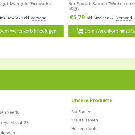
tgut Mangold 'Fireworks'
Bio-Spinat-Samen "Winterreuz
50gr.
€
5,79
inkl. MwSt
/ exkl.
Versand
inkl. MwSt
/ exkl.
Versand
Dem Warenkorb hinzufügen
Dem Warenkorb hinzufü
Unsere Produkte
Bio-Samen
den Seeds
Kräutersamen
rregatstraat 23
Hülsenfrüchte
Volendam