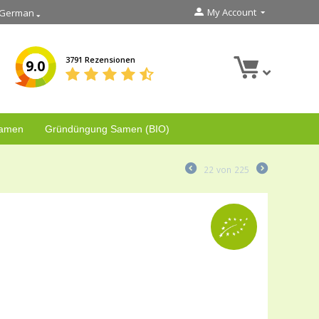
My Account
German
3791 Rezensionen
9.0
Samen
Gründüngung Samen (BIO)
22
von
225