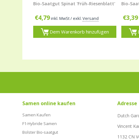
Bio-Saatgut Spinat 'Früh-Riesenblatt'
Bio-Saa
€
4,79
€
3,39
inkl. MwSt
/ exkl.
Versand
Dem Warenkorb hinzufügen
Samen online kaufen
Adresse
Samen Kaufen
Dutch Gar
F1-Hybride Samen
Vincent Ka
Bolster Bio-saatgut
1132 CN 