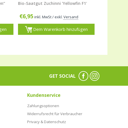
en“
Bio-Saatgut Zuchinni 'Yellowfin F1'
€
6,95
inkl. MwSt
/ exkl.
Versand
gen
Dem Warenkorb hinzufügen
GET SOCIAL
Kundenservice
Zahlungsoptionen
Widerrufsrecht für Verbraucher
Privacy & Datenschutz