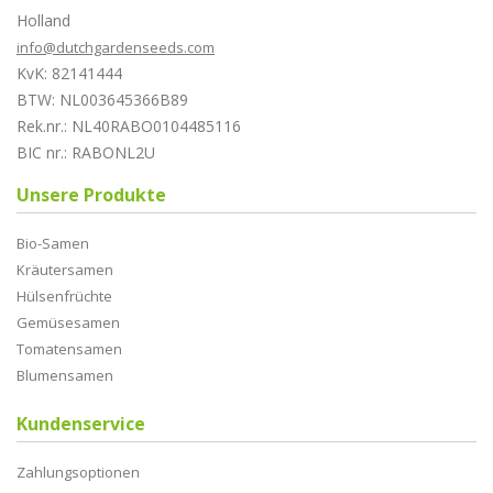
Holland
info@dutchgardenseeds.com
KvK: 82141444
BTW: NL003645366B89
Rek.nr.: NL40RABO0104485116
BIC nr.: RABONL2U
Unsere Produkte
Bio-Samen
Kräutersamen
Hülsenfrüchte
Gemüsesamen
Tomatensamen
Blumensamen
Kundenservice
Zahlungsoptionen