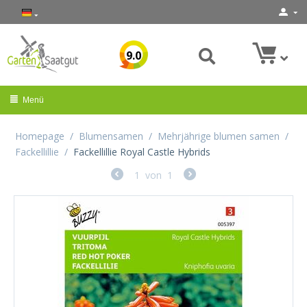
9.0
Menü
Homepage
/
Blumensamen
/
Mehrjährige blumen samen
/
Fackellillie
/
Fackellillie Royal Castle Hybrids
1
von
1