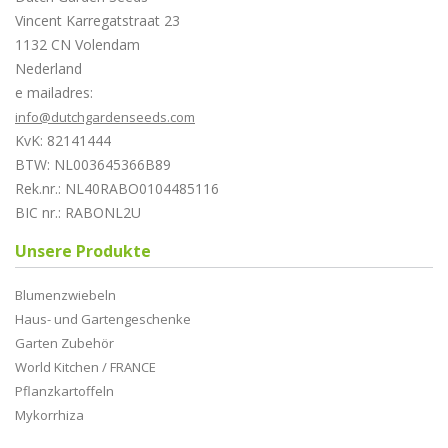
Vincent Karregatstraat 23
1132 CN Volendam
Nederland
e mailadres:
info@dutchgardenseeds.com
KvK: 82141444
BTW: NL003645366B89
Rek.nr.: NL40RABO0104485116
BIC nr.: RABONL2U
Unsere Produkte
Blumenzwiebeln
Haus- und Gartengeschenke
Garten Zubehör
World Kitchen / FRANCE
Pflanzkartoffeln
Mykorrhiza